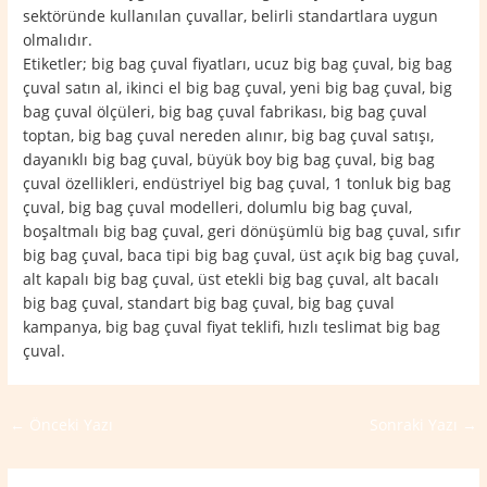
sektöründe kullanılan çuvallar, belirli standartlara uygun
olmalıdır.
Etiketler; big bag çuval fiyatları, ucuz big bag çuval, big bag
çuval satın al, ikinci el big bag çuval, yeni big bag çuval, big
bag çuval ölçüleri, big bag çuval fabrikası, big bag çuval
toptan, big bag çuval nereden alınır, big bag çuval satışı,
dayanıklı big bag çuval, büyük boy big bag çuval, big bag
çuval özellikleri, endüstriyel big bag çuval, 1 tonluk big bag
çuval, big bag çuval modelleri, dolumlu big bag çuval,
boşaltmalı big bag çuval, geri dönüşümlü big bag çuval, sıfır
big bag çuval, baca tipi big bag çuval, üst açık big bag çuval,
alt kapalı big bag çuval, üst etekli big bag çuval, alt bacalı
big bag çuval, standart big bag çuval, big bag çuval
kampanya, big bag çuval fiyat teklifi, hızlı teslimat big bag
çuval.
←
Önceki Yazı
Sonraki Yazı
→