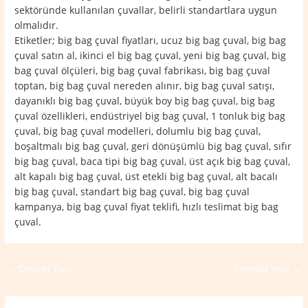
sektöründe kullanılan çuvallar, belirli standartlara uygun
olmalıdır.
Etiketler; big bag çuval fiyatları, ucuz big bag çuval, big bag
çuval satın al, ikinci el big bag çuval, yeni big bag çuval, big
bag çuval ölçüleri, big bag çuval fabrikası, big bag çuval
toptan, big bag çuval nereden alınır, big bag çuval satışı,
dayanıklı big bag çuval, büyük boy big bag çuval, big bag
çuval özellikleri, endüstriyel big bag çuval, 1 tonluk big bag
çuval, big bag çuval modelleri, dolumlu big bag çuval,
boşaltmalı big bag çuval, geri dönüşümlü big bag çuval, sıfır
big bag çuval, baca tipi big bag çuval, üst açık big bag çuval,
alt kapalı big bag çuval, üst etekli big bag çuval, alt bacalı
big bag çuval, standart big bag çuval, big bag çuval
kampanya, big bag çuval fiyat teklifi, hızlı teslimat big bag
çuval.
←
Önceki Yazı
Sonraki Yazı
→