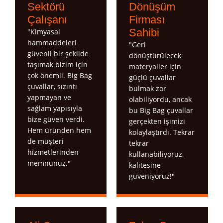
Sektörü
Dönüşüm
Çalışanı
Firması
Sahibi
"Kimyasal
hammaddeleri
"Geri
güvenli bir şekilde
dönüştürülecek
taşımak bizim için
materyaller için
çok önemli. Big Bag
güçlü çuvallar
çuvallar, sızıntı
bulmak zor
yapmayan ve
olabiliyordu, ancak
sağlam yapısıyla
bu Big Bag çuvallar
bize güven verdi.
gerçekten işimizi
Hem üründen hem
kolaylaştırdı. Tekrar
de müşteri
tekrar
hizmetlerinden
kullanabiliyoruz,
memnunuz."
kalitesine
güveniyoruz!"