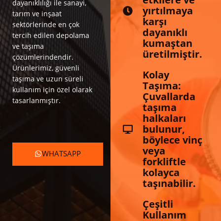
dayanıklılığı ile sanayi,
yırtılmaya
tarım ve inşaat
karşı
sektörlerinde en çok
dayanıklı
tercih edilen depolama
kumaştan
ve taşıma
üretilmiştir.
çözümlerindendir.
Ürünlerimiz, güvenli
Kolay
taşıma ve uzun süreli
Taşıma:
kullanım için özel olarak
Çuvallarda
tasarlanmıştır.
taşıma
halkaları
bulunur,
böylece vinç
veya
WHATSAPP
forkliftle
kolayca
taşınabilir.
Çeşitli
Kullanım