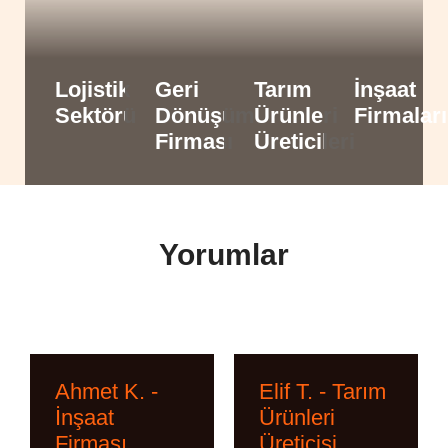
Lojistik
Geri
Tarım
İnşaat
Sektörü
Dönüşüm
Ürünleri
Firmaları
Firması
Üreticileri
Yorumlar
Ahmet K. -
Elif T. - Tarım
İnşaat
Ürünleri
Firması
Üreticisi