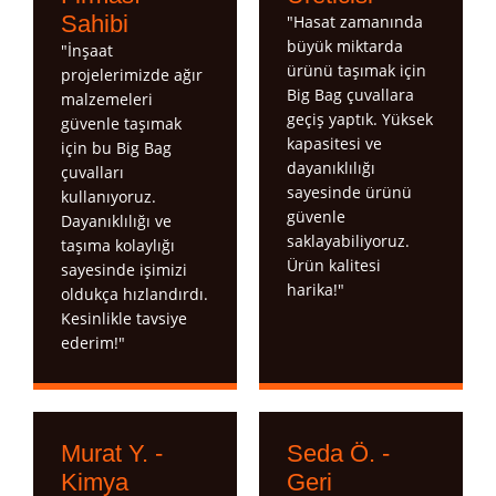
Sahibi
"Hasat zamanında
büyük miktarda
"İnşaat
ürünü taşımak için
projelerimizde ağır
Big Bag çuvallara
malzemeleri
geçiş yaptık. Yüksek
güvenle taşımak
kapasitesi ve
için bu Big Bag
dayanıklılığı
çuvalları
sayesinde ürünü
kullanıyoruz.
güvenle
Dayanıklılığı ve
saklayabiliyoruz.
taşıma kolaylığı
Ürün kalitesi
sayesinde işimizi
harika!"
oldukça hızlandırdı.
Kesinlikle tavsiye
ederim!"
Murat Y. -
Seda Ö. -
Kimya
Geri