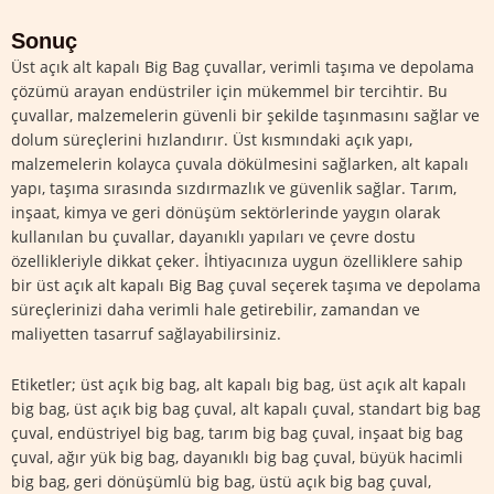
Sonuç
Üst açık alt kapalı Big Bag çuvallar, verimli taşıma ve depolama
çözümü arayan endüstriler için mükemmel bir tercihtir. Bu
çuvallar, malzemelerin güvenli bir şekilde taşınmasını sağlar ve
dolum süreçlerini hızlandırır. Üst kısmındaki açık yapı,
malzemelerin kolayca çuvala dökülmesini sağlarken, alt kapalı
yapı, taşıma sırasında sızdırmazlık ve güvenlik sağlar. Tarım,
inşaat, kimya ve geri dönüşüm sektörlerinde yaygın olarak
kullanılan bu çuvallar, dayanıklı yapıları ve çevre dostu
özellikleriyle dikkat çeker. İhtiyacınıza uygun özelliklere sahip
bir üst açık alt kapalı Big Bag çuval seçerek taşıma ve depolama
süreçlerinizi daha verimli hale getirebilir, zamandan ve
maliyetten tasarruf sağlayabilirsiniz.
Etiketler; üst açık big bag, alt kapalı big bag, üst açık alt kapalı
big bag, üst açık big bag çuval, alt kapalı çuval, standart big bag
çuval, endüstriyel big bag, tarım big bag çuval, inşaat big bag
çuval, ağır yük big bag, dayanıklı big bag çuval, büyük hacimli
big bag, geri dönüşümlü big bag, üstü açık big bag çuval,