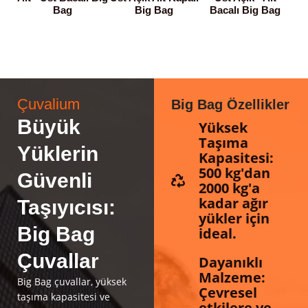
Bag
Big Bag
Bacalı Big Bag
Çuvalium
Big Bag Özellikler
Büyük
Yüksek
Taşıma
Yüklerin
Kapasitesi:
500 kg'dan
Güvenli
2000 kg'a
kadar ağır
Taşıyıcısı:
yükler için
Big Bag
ideal.
Çuvallar
Dayanıklı
Malzeme:
Big Bag çuvallar, yüksek
Çevresel
taşıma kapasitesi ve
etkilere ve