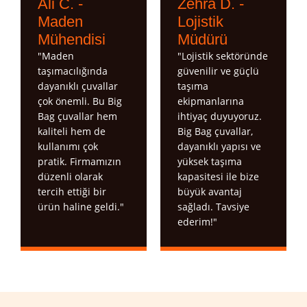
Ali C. -
Zehra D. -
Maden
Lojistik
Mühendisi
Müdürü
"Maden
"Lojistik sektöründe
taşımacılığında
güvenilir ve güçlü
dayanıklı çuvallar
taşıma
çok önemli. Bu Big
ekipmanlarına
Bag çuvallar hem
ihtiyaç duyuyoruz.
kaliteli hem de
Big Bag çuvallar,
kullanımı çok
dayanıklı yapısı ve
pratik. Firmamızın
yüksek taşıma
düzenli olarak
kapasitesi ile bize
tercih ettiği bir
büyük avantaj
ürün haline geldi."
sağladı. Tavsiye
ederim!"