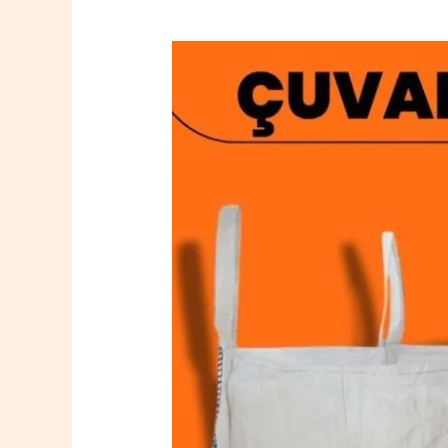
Sungurlu
Big
Bag
Çuval
0532
764
40
20