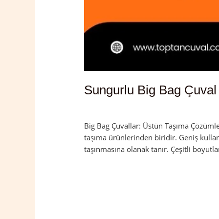
Sungurlu Big Bag Çuval
Yorum bırakın
/
Çorum
,
Sungurlu
/
adm
Big Bag Çuvallar: Üstün Taşıma Çözümleri
taşıma ürünlerinden biridir. Geniş kulla
taşınmasına olanak tanır. Çeşitli boyutla
Read More »