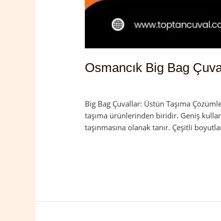
Osmancık Big Bag Çuva
Yorum bırakın
/
Çorum
,
Osmancık
/
ad
Big Bag Çuvallar: Üstün Taşıma Çözümleri
taşıma ürünlerinden biridir. Geniş kulla
taşınmasına olanak tanır. Çeşitli boyutla
Read More »