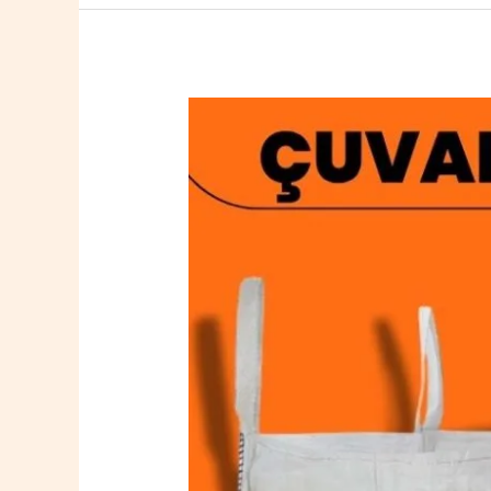
Uğurludağ
Big
Bag
Çuval
0532
764
40
20