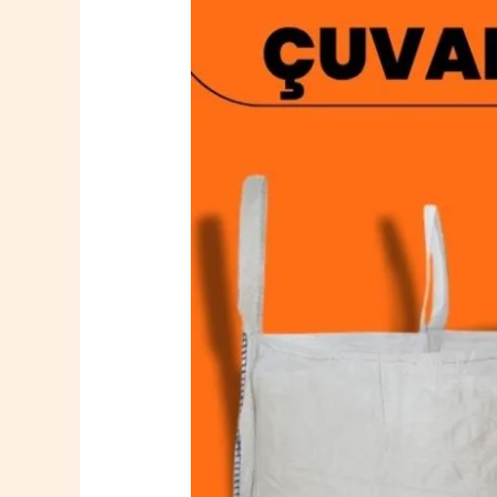
Osmancık
Big
Bag
Çuval
0532
764
40
20