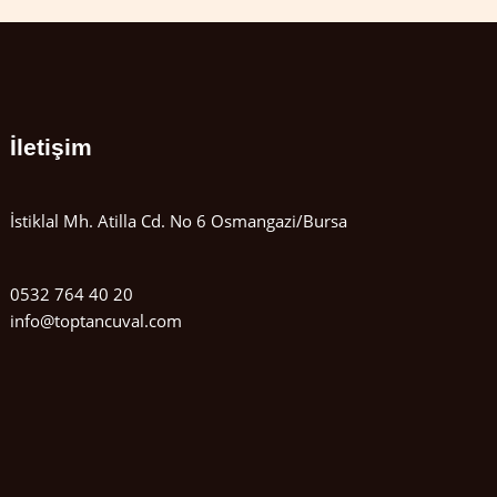
İletişim
İstiklal Mh. Atilla Cd. No 6 Osmangazi/Bursa
0532 764 40 20
info@toptancuval.com