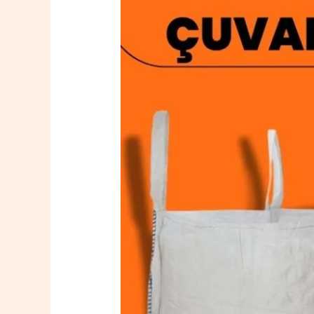
Oğuzlar
Big
Bag
Çuval
0532
764
40
20