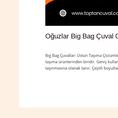
Oğuzlar Big Bag Çuval 
Yorum bırakın
/
Çorum
,
Oğuzlar
/
admi
Big Bag Çuvallar: Üstün Taşıma Çözümleri
taşıma ürünlerinden biridir. Geniş kulla
taşınmasına olanak tanır. Çeşitli boyutla
Read More »