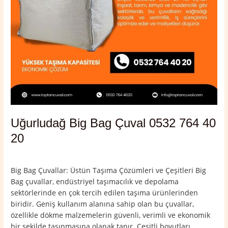
Uğurludağ Big Bag Çuval 0532 764 40
20
Yorum bırakın
/
Çorum
,
Uğurludağ
/
admin
Big Bag Çuvallar: Üstün Taşıma Çözümleri ve Çeşitleri Big
Bag çuvallar, endüstriyel taşımacılık ve depolama
sektörlerinde en çok tercih edilen taşıma ürünlerinden
biridir. Geniş kullanım alanına sahip olan bu çuvallar,
özellikle dökme malzemelerin güvenli, verimli ve ekonomik
bir şekilde taşınmasına olanak tanır. Çeşitli boyutları,