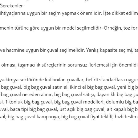
 Gerekenler
n ihtiyaçlarına uygun bir seçim yapmak önemlidir. İşte dikkat edilm
enin türüne göre uygun bir model seçilmelidir. Örneğin, toz for
ve hacmine uygun bir çuval seçilmelidir. Yanlış kapasite seçimi, ta
olması, taşımacılık süreçlerinin sorunsuz ilerlemesi için önemlidi
ya kimya sektöründe kullanılan çuvallar, belirli standartlara uygun
g bag çuval, big bag çuval satın al, ikinci el big bag çuval, yeni big
g bag çuval nereden alınır, big bag çuval satışı, dayanıklı big bag 
val, 1 tonluk big bag çuval, big bag çuval modelleri, dolumlu big ba
al, baca tipi big bag çuval, üst açık big bag çuval, alt kapalı big ba
al, big bag çuval kampanya, big bag çuval fiyat teklifi, hızlı teslim