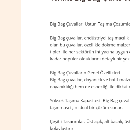
Yorum bırakın
/
Termal
,
Yalova
/ Yazan
Big Bag Çuvallar: Üstün Taşıma Çözümler
Big Bag çuvallar, endüstriyel taşımacılı
olan bu çuvallar, özellikle dökme malzeme
tipleri ile her sektörün ihtiyacına uygun
kadar popüler olduklarını detaylı bir şek
Big Bag Çuvalların Genel Özellikleri
Big Bag çuvallar, dayanıklı ve hafif mal
dayanıklılığı hem de esnekliği ile dikkat 
Yüksek Taşıma Kapasitesi: Big Bag çuvalla
taşınması için ideal bir çözüm sunar.
Çeşitli Tasarımlar: Üst açık, alt bacalı, ü
kolaylaştırır.