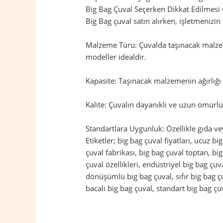
Big Bag Çuval Seçerken Dikkat Edilmesi
Big Bag çuval satın alırken, işletmenizi
Malzeme Türü: Çuvalda taşınacak malzem
modeller idealdir.
Kapasite: Taşınacak malzemenin ağırlığı 
Kalite: Çuvalın dayanıklı ve uzun ömürlü 
Standartlara Uygunluk: Özellikle gıda ve
Etiketler; big bag çuval fiyatları, ucuz bi
çuval fabrikası, big bag çuval toptan, bi
çuval özellikleri, endüstriyel big bag çu
dönüşümlü big bag çuval, sıfır big bag çuv
bacalı big bag çuval, standart big bag çuv