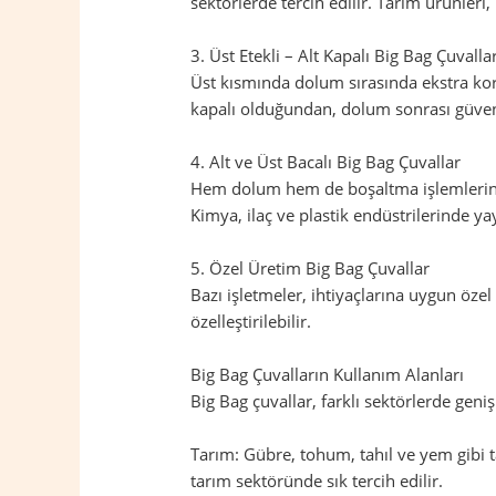
sektörlerde tercih edilir. Tarım ürünleri
3. Üst Etekli – Alt Kapalı Big Bag Çuvalla
Üst kısmında dolum sırasında ekstra koru
kapalı olduğundan, dolum sonrası güvenl
4. Alt ve Üst Bacalı Big Bag Çuvallar
Hem dolum hem de boşaltma işlemlerinin 
Kimya, ilaç ve plastik endüstrilerinde yay
5. Özel Üretim Big Bag Çuvallar
Bazı işletmeler, ihtiyaçlarına uygun öze
özelleştirilebilir.
Big Bag Çuvalların Kullanım Alanları
Big Bag çuvallar, farklı sektörlerde geniş
Tarım: Gübre, tohum, tahıl ve yem gibi t
tarım sektöründe sık tercih edilir.