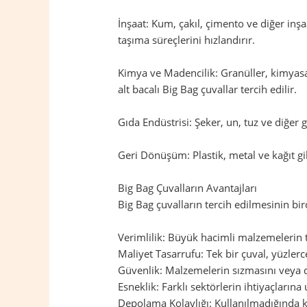
İnşaat: Kum, çakıl, çimento ve diğer inş
taşıma süreçlerini hızlandırır.
Kimya ve Madencilik: Granüller, kimyasal
alt bacalı Big Bag çuvallar tercih edilir.
Gıda Endüstrisi: Şeker, un, tuz ve diğer
Geri Dönüşüm: Plastik, metal ve kağıt gi
Big Bag Çuvalların Avantajları
Big Bag çuvalların tercih edilmesinin birç
Verimlilik: Büyük hacimli malzemelerin taş
Maliyet Tasarrufu: Tek bir çuval, yüzler
Güvenlik: Malzemelerin sızmasını veya d
Esneklik: Farklı sektörlerin ihtiyaçların
Depolama Kolaylığı: Kullanılmadığında ka