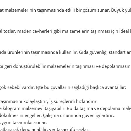
aat malzemelerinin taşınmasında etkili bir çözüm sunar. Büyük yük
 tozlar, maden cevherleri gibi malzemelerin taşınması için ideal 
 gıda ürünlerinin taşınmasında kullanılır. Gıda güvenliği standart
bi geri dönüştürülebilir malzemelerin taşınması ve depolanmasınd
ok sebebi vardır. İşte bu çuvalların sağladığı başlıca avantajlar:
ınmasını kolaylaştırır, iş süreçlerini hızlandırır.
ce kilogram malzemeyi taşıyabilir. Bu da taşıma ve depolama maliy
ökülmesini engeller. Çalışma ortamında güvenliği artırır.
a uygun tasarımlar sunar.
tlanarak depolanabilir, yer tasarrufu sağlar.