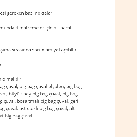
esi gereken bazı noktalar:
mundaki malzemeler için alt bacalı
şıma sırasında sorunlara yol açabilir.
r.
 olmalıdır.
 bag çuval, big bag çuval ölçüleri, big bag
çuval, büyük boy big bag çuval, big bag
g çuval, boşaltmalı big bag çuval, geri
g çuval, üst etekli big bag çuval, alt
at big bag çuval.