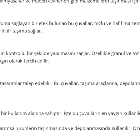
, kimyasallar ve maden cevherleri gibi malzemelerin taşınması için 
r
ma sağlayan bir etek bulunan bu çuvallar, tozlu ve hafif malzemele
i bir taşıma sağlar.
kontrollü bir şekilde yapılmasını sağlar. Özellikle granül ve t
gın olarak tercih edilir.
l tasarımlar talep edebilir. Bu çuvallar, taşıma araçlarına, depol
 bir kullanım alanına sahiptir. İşte bu çuvalların en yaygın kullanıl
arımsal ürünlerin taşınmasında ve depolanmasında kullanılır. Özell