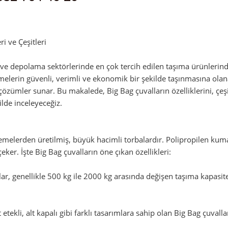
admin
i ve Çeşitleri
k ve depolama sektörlerinde en çok tercih edilen taşıma ürünlerind
lerin güvenli, verimli ve ekonomik bir şekilde taşınmasına olanak t
 çözümler sunar. Bu makalede, Big Bag çuvalların özelliklerini, çeş
ilde inceleyeceğiz.
zemelerden üretilmiş, büyük hacimli torbalardır. Polipropilen ku
çeker. İşte Big Bag çuvalların öne çıkan özellikleri:
r, genellikle 500 kg ile 2000 kg arasında değişen taşıma kapasitele
st etekli, alt kapalı gibi farklı tasarımlara sahip olan Big Bag çuval