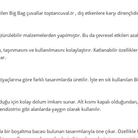
ilen Big Bag çuvallar toptancuval.tr , dış etkenlere karşı dirençli
türülebilir malzemelerden yapılmıştır. Bu da çevresel etkileri az
ı, taşınmasını ve kullanılmasını kolaylaştırır. Katlanabilir özellikl
ar.
açlarına göre farklı tasarımlarda üretilir. İşte en sık kullanılan Bi
olduğu için kolay dolum imkanı sunar. Alt kısmı kapalı olduğundan
endüstrisi gibi alanlarda yaygın olarak kullanılır.
nda bir boşaltma bacası bulunan tasarımlarıyla öne çıkar. Özellikle