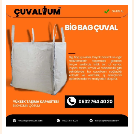
Altınova
Big
Bag
Çuval
0532
764
40
20