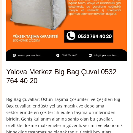
Yalova Merkez Big Bag Çuval 0532
764 40 20
Yorum bırakın
/
Yalova
,
Yalova Merkez
/
admin
Big Bag Çuvallar: Üstün Taşıma Çözümleri ve Çeşitleri Big
Bag çuvallar, endüstriyel taşımacılık ve depolama
sektörlerinde en çok tercih edilen taşıma ürünlerinden
biridir. Geniş kullanım alanına sahip olan bu çuvallar,
özellikle dökme malzemelerin güvenli, verimli ve ekonomik
bir şekilde taşınmasına olanak tanır. Çeşitli boyutları,