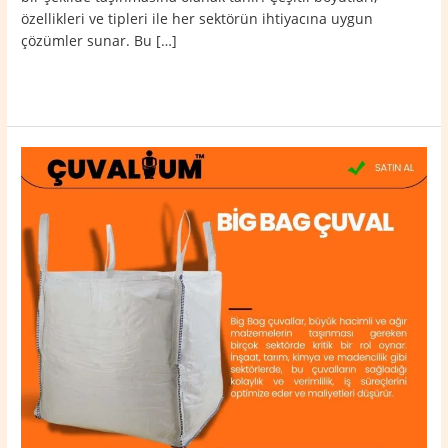
özellikleri ve tipleri ile her sektörün ihtiyacına uygun
çözümler sunar. Bu […]
Read More »
Termal
Big
Bag
Çuval
0532
764
40
20