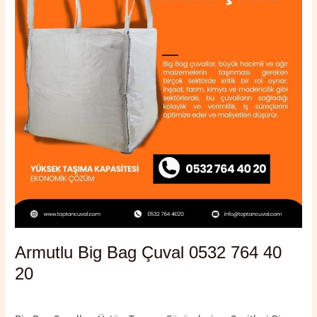
0532
764
40
20
Armutlu Big Bag Çuval 0532 764 40
20
Yorum bırakın
/
Armutlu
,
Yalova
/
admin