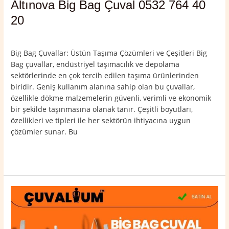
Altınova Big Bag Çuval 0532 764 40
20
Yorum bırakın
/
Altınova
,
Yalova
/
admin
Big Bag Çuvallar: Üstün Taşıma Çözümleri ve Çeşitleri Big
Bag çuvallar, endüstriyel taşımacılık ve depolama
sektörlerinde en çok tercih edilen taşıma ürünlerinden
biridir. Geniş kullanım alanına sahip olan bu çuvallar,
özellikle dökme malzemelerin güvenli, verimli ve ekonomik
bir şekilde taşınmasına olanak tanır. Çeşitli boyutları,
özellikleri ve tipleri ile her sektörün ihtiyacına uygun
çözümler sunar. Bu
Read More »
Armutlu
Big
Bag
Çuval