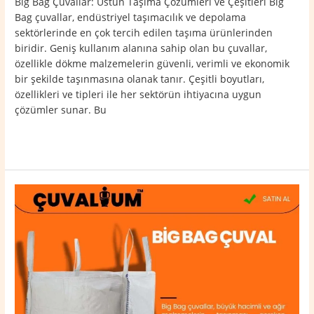
Big Bag Çuvallar: Üstün Taşıma Çözümleri ve Çeşitleri Big
Bag çuvallar, endüstriyel taşımacılık ve depolama
sektörlerinde en çok tercih edilen taşıma ürünlerinden
biridir. Geniş kullanım alanına sahip olan bu çuvallar,
özellikle dökme malzemelerin güvenli, verimli ve ekonomik
bir şekilde taşınmasına olanak tanır. Çeşitli boyutları,
özellikleri ve tipleri ile her sektörün ihtiyacına uygun
çözümler sunar. Bu
Read More »
Çiftlikköy
Big
Bag
Çuval
0532
764
40
20