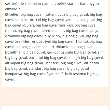
sektöründe kullanılan çuvallar, belirli standartlara uygun
olmalıdır.
Etiketler; big bag çuval fiyatları, ucuz big bag çuval, big bag
çuval satın al, ikinci el big bag çuval, yeni big bag çuval, big
bag çuval ölçüleri, big bag çuval fabrikası, big bag çuval
toptan, big bag çuval nereden alınır, big bag çuval satışı,
dayanıklı big bag çuval, büyük boy big bag çuval, big bag
çuval özellikleri, endüstriyel big bag çuval, 1 tonluk big bag
çuval, big bag çuval modelleri, dolumlu big bag çuval,
boşaltmalı big bag çuval, geri dönüşümlü big bag çuval, sıfır
big bag çuval, baca tipi big bag çuval, üst açık big bag çuval,
alt kapalı big bag çuval, üst etekli big bag çuval, alt bacalı
big bag çuval, standart big bag çuval, big bag çuval
kampanya, big bag çuval fiyat teklifi, hızlı teslimat big bag
çuval.
←
Önceki Yazı
Sonraki Yazı
→