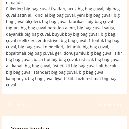
olmalıdır.
Etiketler; big bag çuval fiyatları, ucuz big bag çuval, big bag
çuval satın al, ikinci el big bag çuval, yeni big bag çuval, big
bag çuval ölçüleri, big bag çuval fabrikası, big bag çuval
toptan, big bag çuval nereden alınır, big bag çuval satışı,
dayanıklı big bag çuval, büyük boy big bag çuval, big bag
çuval özellikleri, endüstriyel big bag çuval, 1 tonluk big bag
çuval, big bag çuval modelleri, dolumlu big bag çuval,
boşaltmalı big bag çuval, geri dönüşümlü big bag çuval, sıfır
big bag çuval, baca tipi big bag çuval, üst açık big bag çuval,
alt kapalı big bag çuval, üst etekli big bag çuval, alt bacalı
big bag çuval, standart big bag çuval, big bag çuval
kampanya, big bag çuval fiyat teklifi, hızlı teslimat big bag
çuval.
←
Önceki Yazı
Sonraki Yazı
→