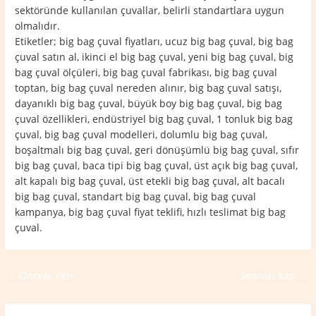
sektöründe kullanılan çuvallar, belirli standartlara uygun
olmalıdır.
Etiketler; big bag çuval fiyatları, ucuz big bag çuval, big bag
çuval satın al, ikinci el big bag çuval, yeni big bag çuval, big
bag çuval ölçüleri, big bag çuval fabrikası, big bag çuval
toptan, big bag çuval nereden alınır, big bag çuval satışı,
dayanıklı big bag çuval, büyük boy big bag çuval, big bag
çuval özellikleri, endüstriyel big bag çuval, 1 tonluk big bag
çuval, big bag çuval modelleri, dolumlu big bag çuval,
boşaltmalı big bag çuval, geri dönüşümlü big bag çuval, sıfır
big bag çuval, baca tipi big bag çuval, üst açık big bag çuval,
alt kapalı big bag çuval, üst etekli big bag çuval, alt bacalı
big bag çuval, standart big bag çuval, big bag çuval
kampanya, big bag çuval fiyat teklifi, hızlı teslimat big bag
çuval.
←
Önceki Yazı
Sonraki Yazı
→