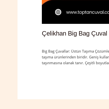
Çelikhan Big Bag Çuval
Yorum bırakın
/
Adıyaman
,
Çelikhan
/
a
Big Bag Çuvallar: Üstün Taşıma Çözümleri
taşıma ürünlerinden biridir. Geniş kulla
taşınmasına olanak tanır. Çeşitli boyutla
Read More »