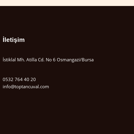
İletişim
İstiklal Mh. Atilla Cd. No 6 Osmangazi/Bursa
0532 764 40 20
info@toptancuval.com