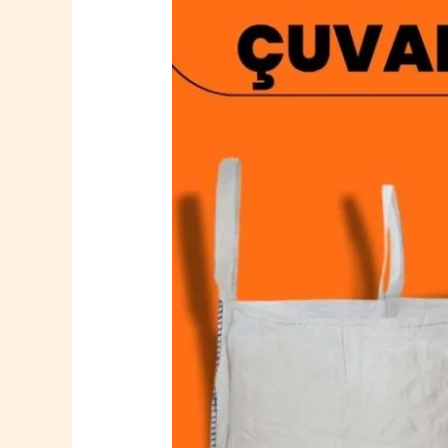
Çelikhan
Big
Bag
Çuval
0532
764
40
20