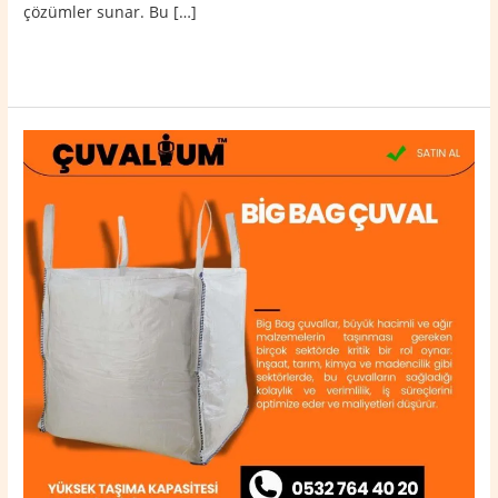
çözümler sunar. Bu […]
Read More »
Yeşilli
Big
Bag
Çuval
0532
764
40
20