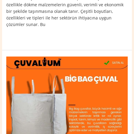
özellikle dökme malzemelerin güvenli, verimli ve ekonomik
bir şekilde taşınmasına olanak tanır. Çeşitli boyutları,
özellikleri ve tipleri ile her sektörün ihtiyacına uygun
çözümler sunar. Bu
Read More »
Mardin
Merkez
Big
Bag
Çuval
0532
764
40
20