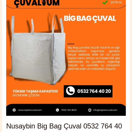
Big
Bag
Çuval
0532
764
40
20
Nusaybin Big Bag Çuval 0532 764 40