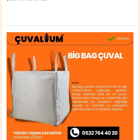
Read More »
Midyat
Big
Bag
Çuval
0532
764
40
20