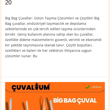
20
Yorum bırakın
/
Mardin
,
Nusaybin
/
admin
Big Bag Çuvallar: Üstün Taşıma Çözümleri ve Çeşitleri Big
Bag çuvallar, endüstriyel taşımacılık ve depolama
sektörlerinde en çok tercih edilen taşıma ürünlerinden
biridir. Geniş kullanım alanına sahip olan bu çuvallar,
özellikle dökme malzemelerin güvenli, verimli ve ekonomik
bir şekilde taşınmasına olanak tanır. Çeşitli boyutları,
özellikleri ve tipleri ile her sektörün ihtiyacına uygun
çözümler sunar. Bu
Read More »
Ömerli
Big
Bag
Çuval
0532