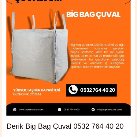
Big
Bag
Çuval
0532
764
40
20
Derik Big Bag Çuval 0532 764 40 20
Yorum bırakın
/
Derik
,
Mardin
/
admin