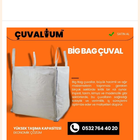
Read More »
Dargeçit
Big
Bag
Çuval
0532
764
40
20