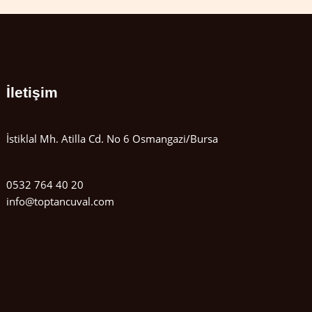
İletişim
İstiklal Mh. Atilla Cd. No 6 Osmangazi/Bursa
0532 764 40 20
info@toptancuval.com