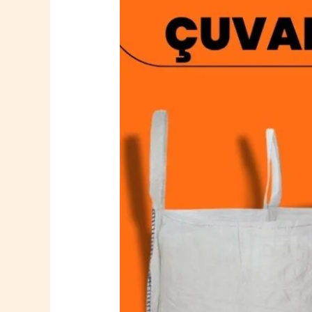
Domaniç
Big
Bag
Çuval
0532
764
40
20