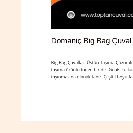
Domaniç Big Bag Çuval
Yorum bırakın
/
Domaniç
,
Kütahya
/
ad
Big Bag Çuvallar: Üstün Taşıma Çözümleri
taşıma ürünlerinden biridir. Geniş kulla
taşınmasına olanak tanır. Çeşitli boyutla
Read More »