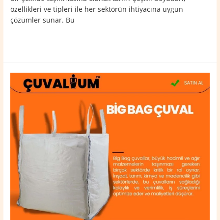
özellikleri ve tipleri ile her sektörün ihtiyacına uygun
çözümler sunar. Bu
Read More »
Çavdarhisar
Big
Bag
Çuval
0532
764
40
20