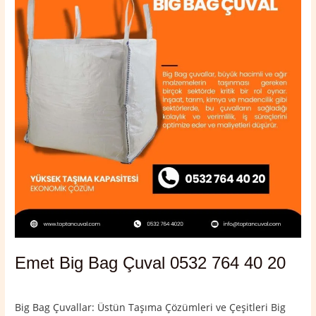
Çuval
0532
764
40
20
Emet Big Bag Çuval 0532 764 40 20
Yorum bırakın
/
Emet
,
Kütahya
/
admin
Big Bag Çuvallar: Üstün Taşıma Çözümleri ve Çeşitleri Big