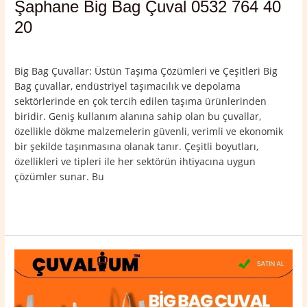
Şaphane Big Bag Çuval 0532 764 40
20
Yorum bırakın
/
Kütahya
,
Şaphane
/
admin
Big Bag Çuvallar: Üstün Taşıma Çözümleri ve Çeşitleri Big
Bag çuvallar, endüstriyel taşımacılık ve depolama
sektörlerinde en çok tercih edilen taşıma ürünlerinden
biridir. Geniş kullanım alanına sahip olan bu çuvallar,
özellikle dökme malzemelerin güvenli, verimli ve ekonomik
bir şekilde taşınmasına olanak tanır. Çeşitli boyutları,
özellikleri ve tipleri ile her sektörün ihtiyacına uygun
çözümler sunar. Bu
Read More »
Kütahya
Merkez
Big
Bag