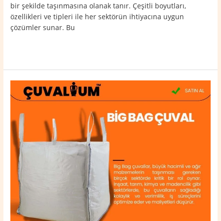
bir şekilde taşınmasına olanak tanır. Çeşitli boyutları,
özellikleri ve tipleri ile her sektörün ihtiyacına uygun
çözümler sunar. Bu
Read More »
Gediz
Big
Bag
Çuval
0532
764
40
20