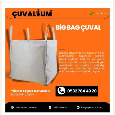
Hisarcık
Big
Bag
Çuval
0532
764
40
20