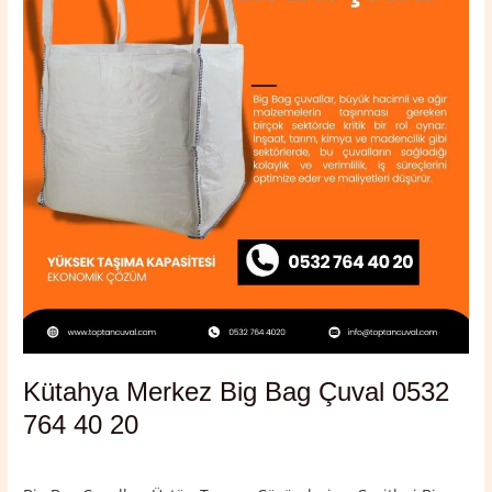
Çuval
0532
764
40
20
Kütahya Merkez Big Bag Çuval 0532
764 40 20
Yorum bırakın
/
Kütahya
,
Kütahya Merkez
/
admin