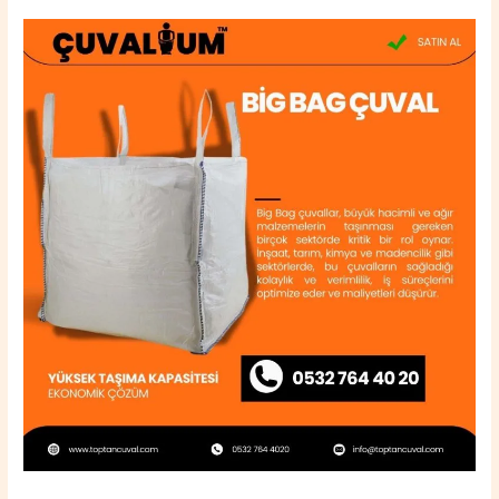
Şaphane
Big
Bag
Çuval
0532
764
40
20