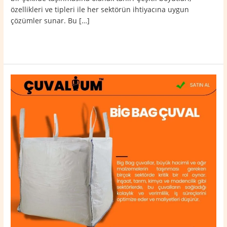
özellikleri ve tipleri ile her sektörün ihtiyacına uygun
çözümler sunar. Bu […]
Read More »
Simav
Big
Bag
Çuval
0532
764
40
20