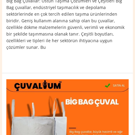
Big Bag Çuvallar: Üstün Taşıma Çözümleri ve Çeşitleri Big
Bag çuvallar, endüstriyel taşımacılık ve depolama
sektörlerinde en çok tercih edilen taşıma ürünlerinden
biridir. Geniş kullanım alanına sahip olan bu çuvallar,
özellikle dökme malzemelerin güvenli, verimli ve ekonomik
bir şekilde taşınmasına olanak tanır. Çeşitli boyutları,
özellikleri ve tipleri ile her sektörün ihtiyacına uygun
çözümler sunar. Bu
Read More »
Pazarlar
Big
Bag
Çuval
0532
764
40
20