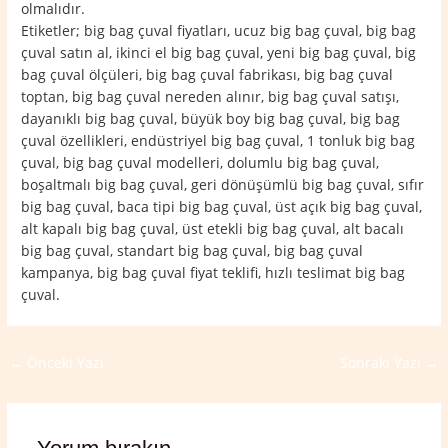
olmalıdır.
Etiketler; big bag çuval fiyatları, ucuz big bag çuval, big bag
çuval satın al, ikinci el big bag çuval, yeni big bag çuval, big
bag çuval ölçüleri, big bag çuval fabrikası, big bag çuval
toptan, big bag çuval nereden alınır, big bag çuval satışı,
dayanıklı big bag çuval, büyük boy big bag çuval, big bag
çuval özellikleri, endüstriyel big bag çuval, 1 tonluk big bag
çuval, big bag çuval modelleri, dolumlu big bag çuval,
boşaltmalı big bag çuval, geri dönüşümlü big bag çuval, sıfır
big bag çuval, baca tipi big bag çuval, üst açık big bag çuval,
alt kapalı big bag çuval, üst etekli big bag çuval, alt bacalı
big bag çuval, standart big bag çuval, big bag çuval
kampanya, big bag çuval fiyat teklifi, hızlı teslimat big bag
çuval.
←
Önceki Yazı
Sonraki Yazı
→