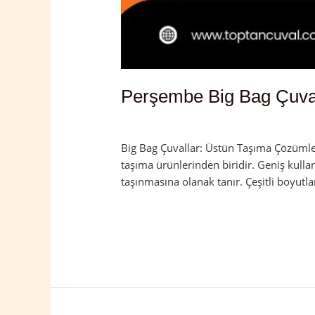
Perşembe Big Bag Çuva
Yorum bırakın
/
Ordu
,
Perşembe
/
admi
Big Bag Çuvallar: Üstün Taşıma Çözümleri
taşıma ürünlerinden biridir. Geniş kulla
taşınmasına olanak tanır. Çeşitli boyutla
Read More »