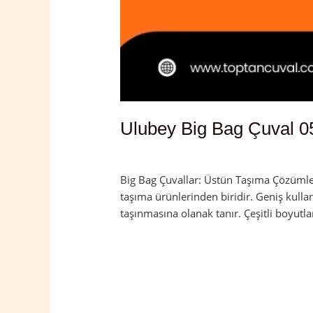
Ulubey Big Bag Çuval 0
Yorum bırakın
/
Ordu
,
Ulubey
/
admin
Big Bag Çuvallar: Üstün Taşıma Çözümleri
taşıma ürünlerinden biridir. Geniş kulla
taşınmasına olanak tanır. Çeşitli boyutla
Read More »