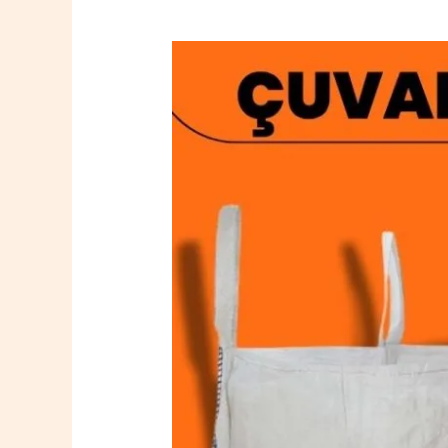
Ulubey
Big
Bag
Çuval
0532
764
40
20