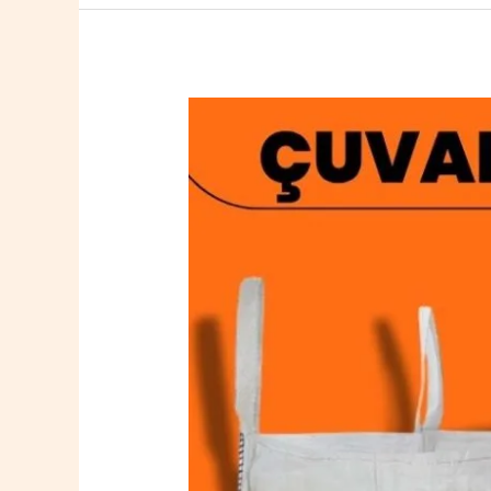
Ünye
Big
Bag
Çuval
0532
764
40
20