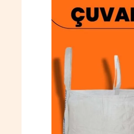
Perşembe
Big
Bag
Çuval
0532
764
40
20