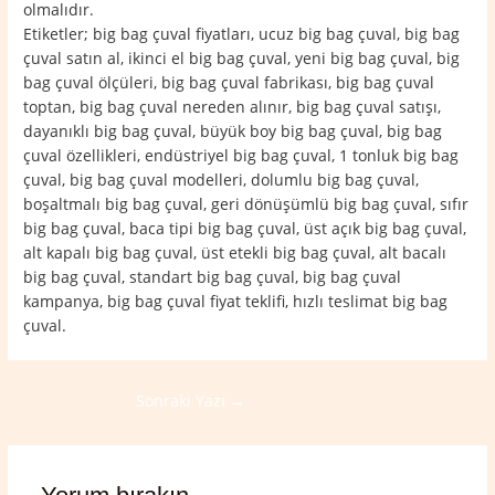
olmalıdır.
Etiketler; big bag çuval fiyatları, ucuz big bag çuval, big bag
çuval satın al, ikinci el big bag çuval, yeni big bag çuval, big
bag çuval ölçüleri, big bag çuval fabrikası, big bag çuval
toptan, big bag çuval nereden alınır, big bag çuval satışı,
dayanıklı big bag çuval, büyük boy big bag çuval, big bag
çuval özellikleri, endüstriyel big bag çuval, 1 tonluk big bag
çuval, big bag çuval modelleri, dolumlu big bag çuval,
boşaltmalı big bag çuval, geri dönüşümlü big bag çuval, sıfır
big bag çuval, baca tipi big bag çuval, üst açık big bag çuval,
alt kapalı big bag çuval, üst etekli big bag çuval, alt bacalı
big bag çuval, standart big bag çuval, big bag çuval
kampanya, big bag çuval fiyat teklifi, hızlı teslimat big bag
çuval.
Sonraki Yazı
→