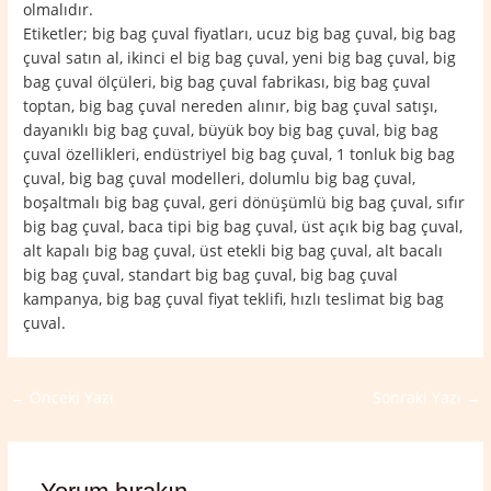
olmalıdır.
Etiketler; big bag çuval fiyatları, ucuz big bag çuval, big bag
çuval satın al, ikinci el big bag çuval, yeni big bag çuval, big
bag çuval ölçüleri, big bag çuval fabrikası, big bag çuval
toptan, big bag çuval nereden alınır, big bag çuval satışı,
dayanıklı big bag çuval, büyük boy big bag çuval, big bag
çuval özellikleri, endüstriyel big bag çuval, 1 tonluk big bag
çuval, big bag çuval modelleri, dolumlu big bag çuval,
boşaltmalı big bag çuval, geri dönüşümlü big bag çuval, sıfır
big bag çuval, baca tipi big bag çuval, üst açık big bag çuval,
alt kapalı big bag çuval, üst etekli big bag çuval, alt bacalı
big bag çuval, standart big bag çuval, big bag çuval
kampanya, big bag çuval fiyat teklifi, hızlı teslimat big bag
çuval.
←
Önceki Yazı
Sonraki Yazı
→