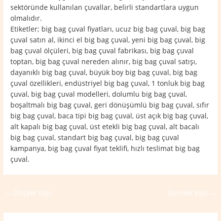
sektöründe kullanılan çuvallar, belirli standartlara uygun
olmalıdır.
Etiketler; big bag çuval fiyatları, ucuz big bag çuval, big bag
çuval satın al, ikinci el big bag çuval, yeni big bag çuval, big
bag çuval ölçüleri, big bag çuval fabrikası, big bag çuval
toptan, big bag çuval nereden alınır, big bag çuval satışı,
dayanıklı big bag çuval, büyük boy big bag çuval, big bag
çuval özellikleri, endüstriyel big bag çuval, 1 tonluk big bag
çuval, big bag çuval modelleri, dolumlu big bag çuval,
boşaltmalı big bag çuval, geri dönüşümlü big bag çuval, sıfır
big bag çuval, baca tipi big bag çuval, üst açık big bag çuval,
alt kapalı big bag çuval, üst etekli big bag çuval, alt bacalı
big bag çuval, standart big bag çuval, big bag çuval
kampanya, big bag çuval fiyat teklifi, hızlı teslimat big bag
çuval.
←
Önceki Yazı
Sonraki Yazı
→