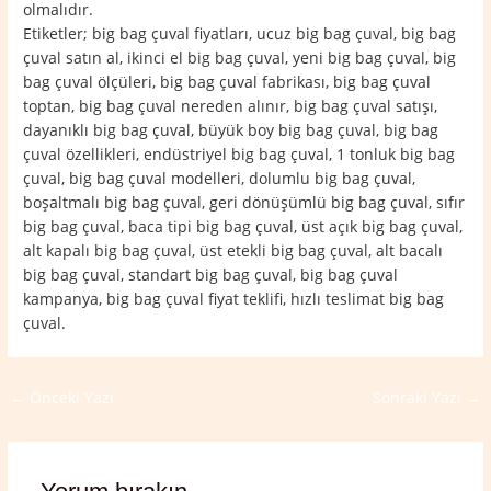
olmalıdır.
Etiketler; big bag çuval fiyatları, ucuz big bag çuval, big bag
çuval satın al, ikinci el big bag çuval, yeni big bag çuval, big
bag çuval ölçüleri, big bag çuval fabrikası, big bag çuval
toptan, big bag çuval nereden alınır, big bag çuval satışı,
dayanıklı big bag çuval, büyük boy big bag çuval, big bag
çuval özellikleri, endüstriyel big bag çuval, 1 tonluk big bag
çuval, big bag çuval modelleri, dolumlu big bag çuval,
boşaltmalı big bag çuval, geri dönüşümlü big bag çuval, sıfır
big bag çuval, baca tipi big bag çuval, üst açık big bag çuval,
alt kapalı big bag çuval, üst etekli big bag çuval, alt bacalı
big bag çuval, standart big bag çuval, big bag çuval
kampanya, big bag çuval fiyat teklifi, hızlı teslimat big bag
çuval.
←
Önceki Yazı
Sonraki Yazı
→