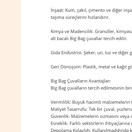
İnşaat: Kum, çakıl, çimento ve diğer inş
taşıma süreçlerini hızlandırır.
Kimya ve Madencilik: Granüller, kimyasal
alt bacalı Big Bag çuvallar tercih edilir.
Gıda Endüstrisi: Şeker, un, tuz ve diğer
Geri Dönüşüm: Plastik, metal ve kağıt gi
Big Bag Çuvalların Avantajları
Big Bag çuvalların tercih edilmesinin birç
Verimlilik: Büyük hacimli malzemelerin taş
Maliyet Tasarrufu: Tek bir çuval, yüzler
Güvenlik: Malzemelerin sızmasını veya d
Esneklik: Farklı sektörlerin ihtiyaçların
Depolama Kolaylığı: Kullanılmadığında ka