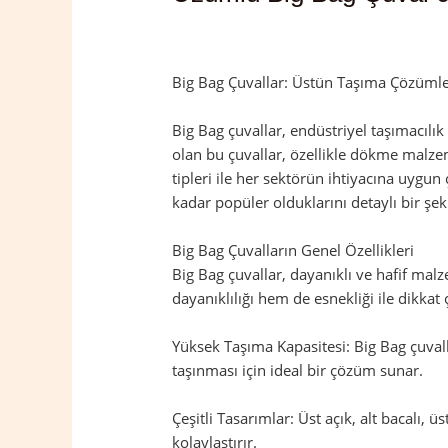
Yorum bırakın
/
Erzincan
,
Üzümlü
/ Yaz
Big Bag Çuvallar: Üstün Taşıma Çözümler
Big Bag çuvallar, endüstriyel taşımacılı
olan bu çuvallar, özellikle dökme malzeme
tipleri ile her sektörün ihtiyacına uygun
kadar popüler olduklarını detaylı bir şek
Big Bag Çuvalların Genel Özellikleri
Big Bag çuvallar, dayanıklı ve hafif mal
dayanıklılığı hem de esnekliği ile dikkat 
Yüksek Taşıma Kapasitesi: Big Bag çuvalla
taşınması için ideal bir çözüm sunar.
Çeşitli Tasarımlar: Üst açık, alt bacalı, ü
kolaylaştırır.