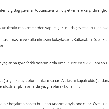
ilen Big Bag çuvallar toptancuval.tr , dış etkenlere karşı dirençli
türülebilir malzemelerden yapılmıştır. Bu da çevresel etkileri az
ı, taşınmasını ve kullanılmasını kolaylaştırır. Katlanabilir özellikl
ar.
açlarına göre farklı tasarımlarda üretilir. İşte en sık kullanılan Bi
olduğu için kolay dolum imkanı sunar. Alt kısmı kapalı olduğundan
endüstrisi gibi alanlarda yaygın olarak kullanılır.
nda bir boşaltma bacası bulunan tasarımlarıyla öne çıkar. Özellikle