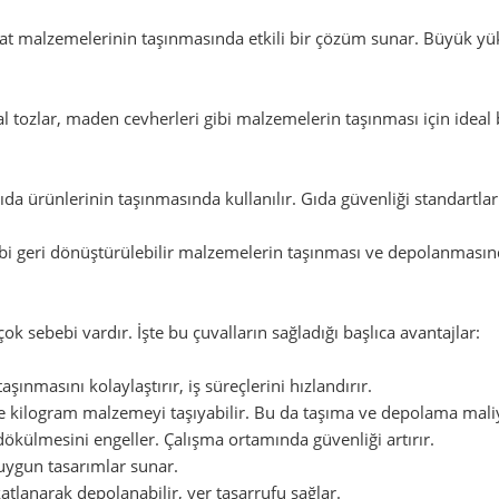
aat malzemelerinin taşınmasında etkili bir çözüm sunar. Büyük yük
 tozlar, maden cevherleri gibi malzemelerin taşınması için ideal 
 gıda ürünlerinin taşınmasında kullanılır. Gıda güvenliği standart
bi geri dönüştürülebilir malzemelerin taşınması ve depolanmasınd
ok sebebi vardır. İşte bu çuvalların sağladığı başlıca avantajlar:
ınmasını kolaylaştırır, iş süreçlerini hızlandırır.
ce kilogram malzemeyi taşıyabilir. Bu da taşıma ve depolama maliy
ökülmesini engeller. Çalışma ortamında güvenliği artırır.
a uygun tasarımlar sunar.
tlanarak depolanabilir, yer tasarrufu sağlar.