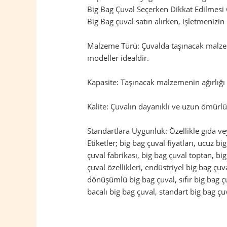
Big Bag Çuval Seçerken Dikkat Edilmesi
Big Bag çuval satın alırken, işletmenizi
Malzeme Türü: Çuvalda taşınacak malzem
modeller idealdir.
Kapasite: Taşınacak malzemenin ağırlığı 
Kalite: Çuvalın dayanıklı ve uzun ömürlü 
Standartlara Uygunluk: Özellikle gıda ve
Etiketler; big bag çuval fiyatları, ucuz bi
çuval fabrikası, big bag çuval toptan, bi
çuval özellikleri, endüstriyel big bag çu
dönüşümlü big bag çuval, sıfır big bag çuv
bacalı big bag çuval, standart big bag çuv