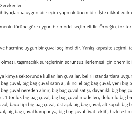
 Gerekenler
n ihtiyaçlarına uygun bir seçim yapmak önemlidir. İşte dikkat edilm
enin türüne göre uygun bir model seçilmelidir. Örneğin, toz for
ve hacmine uygun bir çuval seçilmelidir. Yanlış kapasite seçimi, ta
olması, taşımacılık süreçlerinin sorunsuz ilerlemesi için önemlidi
ya kimya sektöründe kullanılan çuvallar, belirli standartlara uygun
g bag çuval, big bag çuval satın al, ikinci el big bag çuval, yeni big
g bag çuval nereden alınır, big bag çuval satışı, dayanıklı big bag 
val, 1 tonluk big bag çuval, big bag çuval modelleri, dolumlu big ba
al, baca tipi big bag çuval, üst açık big bag çuval, alt kapalı big ba
al, big bag çuval kampanya, big bag çuval fiyat teklifi, hızlı teslim