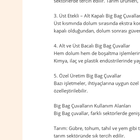
sektörlerde tercih edilir. Tarım ürünleri
3. Üst Etekli – Alt Kapalı Big Bag Çuvalla
Üst kısmında dolum sırasında ekstra koru
kapalı olduğundan, dolum sonrası güvenl
4. Alt ve Üst Bacalı Big Bag Çuvallar
Hem dolum hem de boşaltma işlemlerinin 
Kimya, ilaç ve plastik endüstrilerinde yay
5. Özel Üretim Big Bag Çuvallar
Bazı işletmeler, ihtiyaçlarına uygun öze
özelleştirilebilir.
Big Bag Çuvalların Kullanım Alanları
Big Bag çuvallar, farklı sektörlerde geniş
Tarım: Gübre, tohum, tahıl ve yem gibi t
tarım sektöründe sık tercih edilir.