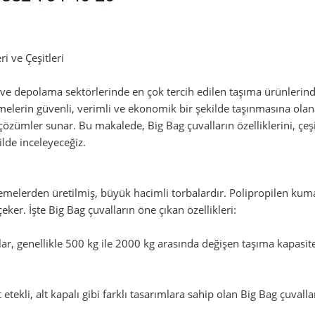
an
admin
i ve Çeşitleri
k ve depolama sektörlerinde en çok tercih edilen taşıma ürünlerind
lerin güvenli, verimli ve ekonomik bir şekilde taşınmasına olanak t
 çözümler sunar. Bu makalede, Big Bag çuvalların özelliklerini, çeş
ilde inceleyeceğiz.
zemelerden üretilmiş, büyük hacimli torbalardır. Polipropilen ku
çeker. İşte Big Bag çuvalların öne çıkan özellikleri:
r, genellikle 500 kg ile 2000 kg arasında değişen taşıma kapasitele
st etekli, alt kapalı gibi farklı tasarımlara sahip olan Big Bag çuval