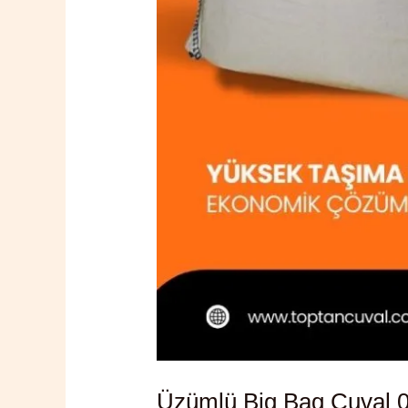
Üzümlü Big Bag Çuval 0