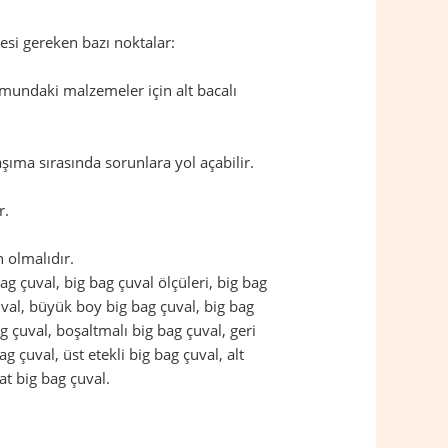
esi gereken bazı noktalar:
mundaki malzemeler için alt bacalı
şıma sırasında sorunlara yol açabilir.
r.
 olmalıdır.
 bag çuval, big bag çuval ölçüleri, big bag
çuval, büyük boy big bag çuval, big bag
g çuval, boşaltmalı big bag çuval, geri
g çuval, üst etekli big bag çuval, alt
at big bag çuval.