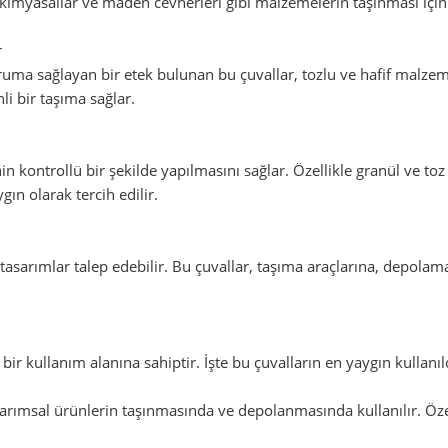
, kimyasallar ve maden cevherleri gibi malzemelerin taşınması için 
r
ma sağlayan bir etek bulunan bu çuvallar, tozlu ve hafif malzemele
i bir taşıma sağlar.
kontrollü bir şekilde yapılmasını sağlar. Özellikle granül ve t
gın olarak tercih edilir.
l tasarımlar talep edebilir. Bu çuvallar, taşıma araçlarına, depol
 bir kullanım alanına sahiptir. İşte bu çuvalların en yaygın kullanıl
arımsal ürünlerin taşınmasında ve depolanmasında kullanılır. Özell