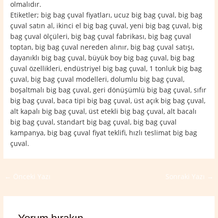
olmalıdır.
Etiketler; big bag çuval fiyatları, ucuz big bag çuval, big bag
çuval satın al, ikinci el big bag çuval, yeni big bag çuval, big
bag çuval ölçüleri, big bag çuval fabrikası, big bag çuval
toptan, big bag çuval nereden alınır, big bag çuval satışı,
dayanıklı big bag çuval, büyük boy big bag çuval, big bag
çuval özellikleri, endüstriyel big bag çuval, 1 tonluk big bag
çuval, big bag çuval modelleri, dolumlu big bag çuval,
boşaltmalı big bag çuval, geri dönüşümlü big bag çuval, sıfır
big bag çuval, baca tipi big bag çuval, üst açık big bag çuval,
alt kapalı big bag çuval, üst etekli big bag çuval, alt bacalı
big bag çuval, standart big bag çuval, big bag çuval
kampanya, big bag çuval fiyat teklifi, hızlı teslimat big bag
çuval.
←
Önceki Yazı
Sonraki Yazı
→