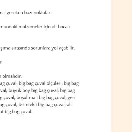
esi gereken bazı noktalar:
mundaki malzemeler için alt bacalı
şıma sırasında sorunlara yol açabilir.
r.
 olmalıdır.
 bag çuval, big bag çuval ölçüleri, big bag
çuval, büyük boy big bag çuval, big bag
g çuval, boşaltmalı big bag çuval, geri
g çuval, üst etekli big bag çuval, alt
at big bag çuval.