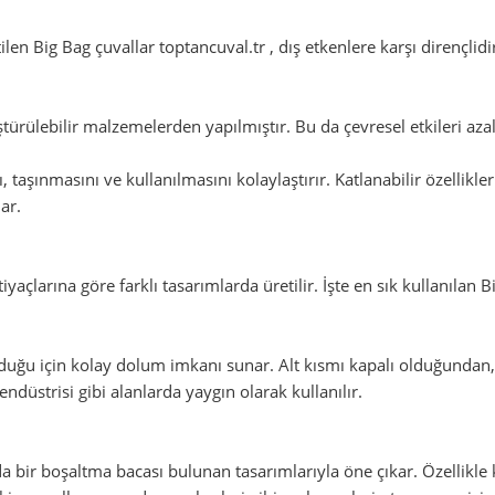
ilen Big Bag çuvallar toptancuval.tr , dış etkenlere karşı dirençli
türülebilir malzemelerden yapılmıştır. Bu da çevresel etkileri az
ı, taşınmasını ve kullanılmasını kolaylaştırır. Katlanabilir özellikl
ar.
açlarına göre farklı tasarımlarda üretilir. İşte en sık kullanılan Bi
olduğu için kolay dolum imkanı sunar. Alt kısmı kapalı olduğundan
endüstrisi gibi alanlarda yaygın olarak kullanılır.
nda bir boşaltma bacası bulunan tasarımlarıyla öne çıkar. Özellikle