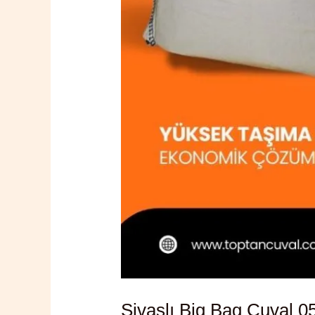
Sivaslı Big Bag Çuval 0