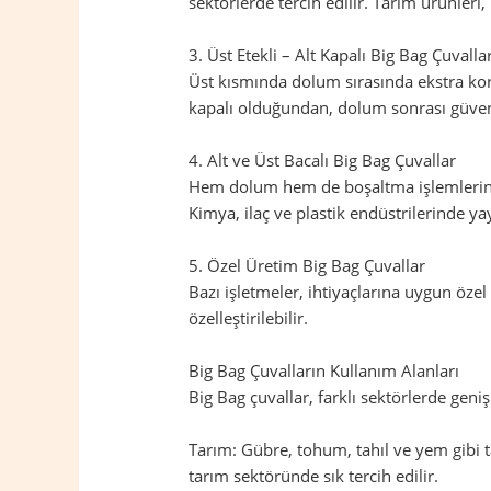
sektörlerde tercih edilir. Tarım ürünleri
3. Üst Etekli – Alt Kapalı Big Bag Çuvalla
Üst kısmında dolum sırasında ekstra koru
kapalı olduğundan, dolum sonrası güvenl
4. Alt ve Üst Bacalı Big Bag Çuvallar
Hem dolum hem de boşaltma işlemlerinin 
Kimya, ilaç ve plastik endüstrilerinde yay
5. Özel Üretim Big Bag Çuvallar
Bazı işletmeler, ihtiyaçlarına uygun öze
özelleştirilebilir.
Big Bag Çuvalların Kullanım Alanları
Big Bag çuvallar, farklı sektörlerde geniş
Tarım: Gübre, tohum, tahıl ve yem gibi t
tarım sektöründe sık tercih edilir.