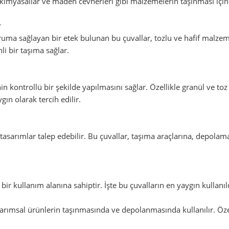
, kimyasallar ve maden cevherleri gibi malzemelerin taşınması için 
r
ma sağlayan bir etek bulunan bu çuvallar, tozlu ve hafif malzemele
i bir taşıma sağlar.
kontrollü bir şekilde yapılmasını sağlar. Özellikle granül ve t
gın olarak tercih edilir.
l tasarımlar talep edebilir. Bu çuvallar, taşıma araçlarına, depol
 bir kullanım alanına sahiptir. İşte bu çuvalların en yaygın kullanıl
arımsal ürünlerin taşınmasında ve depolanmasında kullanılır. Özell