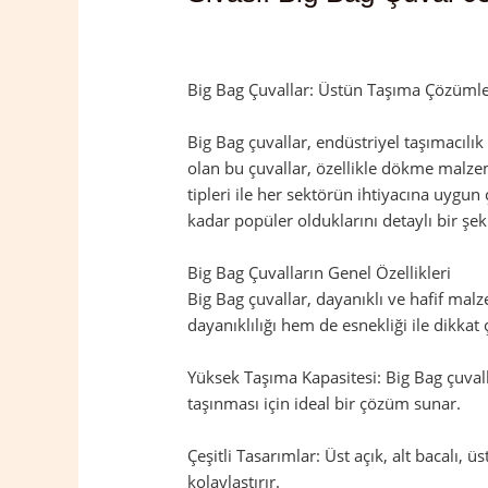
Yorum bırakın
/
Sivaslı
,
Uşak
/ Yazan
ad
Big Bag Çuvallar: Üstün Taşıma Çözümler
Big Bag çuvallar, endüstriyel taşımacılı
olan bu çuvallar, özellikle dökme malzeme
tipleri ile her sektörün ihtiyacına uygun
kadar popüler olduklarını detaylı bir şek
Big Bag Çuvalların Genel Özellikleri
Big Bag çuvallar, dayanıklı ve hafif mal
dayanıklılığı hem de esnekliği ile dikkat 
Yüksek Taşıma Kapasitesi: Big Bag çuvalla
taşınması için ideal bir çözüm sunar.
Çeşitli Tasarımlar: Üst açık, alt bacalı, ü
kolaylaştırır.