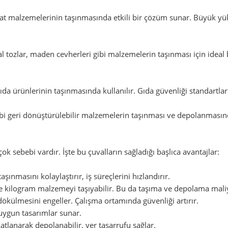
aat malzemelerinin taşınmasında etkili bir çözüm sunar. Büyük yük
 tozlar, maden cevherleri gibi malzemelerin taşınması için ideal 
 gıda ürünlerinin taşınmasında kullanılır. Gıda güvenliği standart
bi geri dönüştürülebilir malzemelerin taşınması ve depolanmasınd
ok sebebi vardır. İşte bu çuvalların sağladığı başlıca avantajlar:
ınmasını kolaylaştırır, iş süreçlerini hızlandırır.
ce kilogram malzemeyi taşıyabilir. Bu da taşıma ve depolama maliy
ökülmesini engeller. Çalışma ortamında güvenliği artırır.
a uygun tasarımlar sunar.
tlanarak depolanabilir, yer tasarrufu sağlar.