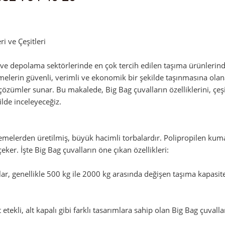
min
i ve Çeşitleri
k ve depolama sektörlerinde en çok tercih edilen taşıma ürünlerind
lerin güvenli, verimli ve ekonomik bir şekilde taşınmasına olanak t
 çözümler sunar. Bu makalede, Big Bag çuvalların özelliklerini, çeş
ilde inceleyeceğiz.
zemelerden üretilmiş, büyük hacimli torbalardır. Polipropilen ku
çeker. İşte Big Bag çuvalların öne çıkan özellikleri:
r, genellikle 500 kg ile 2000 kg arasında değişen taşıma kapasitele
st etekli, alt kapalı gibi farklı tasarımlara sahip olan Big Bag çuval