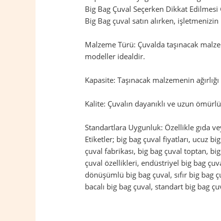
Big Bag Çuval Seçerken Dikkat Edilmesi
Big Bag çuval satın alırken, işletmenizi
Malzeme Türü: Çuvalda taşınacak malzem
modeller idealdir.
Kapasite: Taşınacak malzemenin ağırlığı 
Kalite: Çuvalın dayanıklı ve uzun ömürlü 
Standartlara Uygunluk: Özellikle gıda ve
Etiketler; big bag çuval fiyatları, ucuz bi
çuval fabrikası, big bag çuval toptan, bi
çuval özellikleri, endüstriyel big bag çu
dönüşümlü big bag çuval, sıfır big bag çuv
bacalı big bag çuval, standart big bag çuv