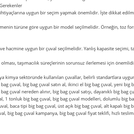
 Gerekenler
n ihtiyaçlarına uygun bir seçim yapmak önemlidir. İşte dikkat edilm
enin türüne göre uygun bir model seçilmelidir. Örneğin, toz for
ve hacmine uygun bir çuval seçilmelidir. Yanlış kapasite seçimi, ta
olması, taşımacılık süreçlerinin sorunsuz ilerlemesi için önemlidi
ya kimya sektöründe kullanılan çuvallar, belirli standartlara uygun
g bag çuval, big bag çuval satın al, ikinci el big bag çuval, yeni big
g bag çuval nereden alınır, big bag çuval satışı, dayanıklı big bag 
val, 1 tonluk big bag çuval, big bag çuval modelleri, dolumlu big ba
al, baca tipi big bag çuval, üst açık big bag çuval, alt kapalı big ba
al, big bag çuval kampanya, big bag çuval fiyat teklifi, hızlı teslim