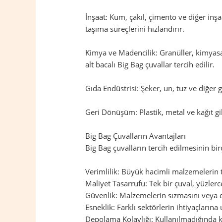
İnşaat: Kum, çakıl, çimento ve diğer inş
taşıma süreçlerini hızlandırır.
Kimya ve Madencilik: Granüller, kimyasal
alt bacalı Big Bag çuvallar tercih edilir.
Gıda Endüstrisi: Şeker, un, tuz ve diğer
Geri Dönüşüm: Plastik, metal ve kağıt gi
Big Bag Çuvalların Avantajları
Big Bag çuvalların tercih edilmesinin birç
Verimlilik: Büyük hacimli malzemelerin taş
Maliyet Tasarrufu: Tek bir çuval, yüzler
Güvenlik: Malzemelerin sızmasını veya d
Esneklik: Farklı sektörlerin ihtiyaçların
Depolama Kolaylığı: Kullanılmadığında ka