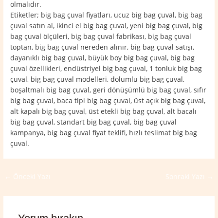
olmalıdır.
Etiketler; big bag çuval fiyatları, ucuz big bag çuval, big bag
çuval satın al, ikinci el big bag çuval, yeni big bag çuval, big
bag çuval ölçüleri, big bag çuval fabrikası, big bag çuval
toptan, big bag çuval nereden alınır, big bag çuval satışı,
dayanıklı big bag çuval, büyük boy big bag çuval, big bag
çuval özellikleri, endüstriyel big bag çuval, 1 tonluk big bag
çuval, big bag çuval modelleri, dolumlu big bag çuval,
boşaltmalı big bag çuval, geri dönüşümlü big bag çuval, sıfır
big bag çuval, baca tipi big bag çuval, üst açık big bag çuval,
alt kapalı big bag çuval, üst etekli big bag çuval, alt bacalı
big bag çuval, standart big bag çuval, big bag çuval
kampanya, big bag çuval fiyat teklifi, hızlı teslimat big bag
çuval.
←
Önceki Yazı
Sonraki Yazı
→