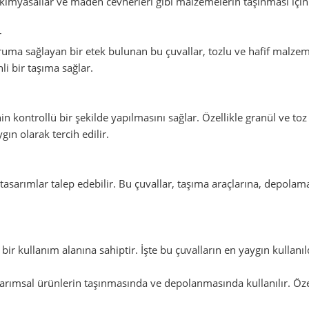
, kimyasallar ve maden cevherleri gibi malzemelerin taşınması için 
r
ma sağlayan bir etek bulunan bu çuvallar, tozlu ve hafif malzemele
i bir taşıma sağlar.
kontrollü bir şekilde yapılmasını sağlar. Özellikle granül ve t
gın olarak tercih edilir.
l tasarımlar talep edebilir. Bu çuvallar, taşıma araçlarına, depol
 bir kullanım alanına sahiptir. İşte bu çuvalların en yaygın kullanıl
arımsal ürünlerin taşınmasında ve depolanmasında kullanılır. Özell