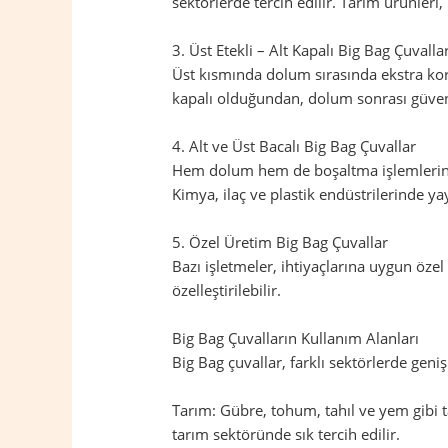
sektörlerde tercih edilir. Tarım ürünleri
3. Üst Etekli – Alt Kapalı Big Bag Çuvalla
Üst kısmında dolum sırasında ekstra koru
kapalı olduğundan, dolum sonrası güvenl
4. Alt ve Üst Bacalı Big Bag Çuvallar
Hem dolum hem de boşaltma işlemlerinin 
Kimya, ilaç ve plastik endüstrilerinde yay
5. Özel Üretim Big Bag Çuvallar
Bazı işletmeler, ihtiyaçlarına uygun öze
özelleştirilebilir.
Big Bag Çuvalların Kullanım Alanları
Big Bag çuvallar, farklı sektörlerde geniş
Tarım: Gübre, tohum, tahıl ve yem gibi t
tarım sektöründe sık tercih edilir.