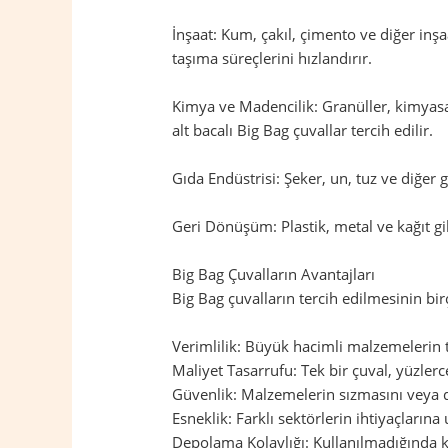
İnşaat: Kum, çakıl, çimento ve diğer inş
taşıma süreçlerini hızlandırır.
Kimya ve Madencilik: Granüller, kimyasal
alt bacalı Big Bag çuvallar tercih edilir.
Gıda Endüstrisi: Şeker, un, tuz ve diğer
Geri Dönüşüm: Plastik, metal ve kağıt gi
Big Bag Çuvalların Avantajları
Big Bag çuvalların tercih edilmesinin birç
Verimlilik: Büyük hacimli malzemelerin taş
Maliyet Tasarrufu: Tek bir çuval, yüzler
Güvenlik: Malzemelerin sızmasını veya d
Esneklik: Farklı sektörlerin ihtiyaçların
Depolama Kolaylığı: Kullanılmadığında ka