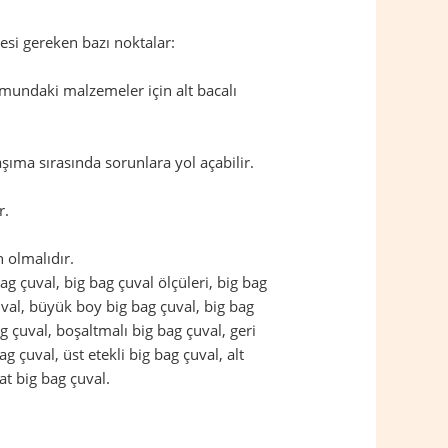
esi gereken bazı noktalar:
mundaki malzemeler için alt bacalı
şıma sırasında sorunlara yol açabilir.
r.
 olmalıdır.
 bag çuval, big bag çuval ölçüleri, big bag
çuval, büyük boy big bag çuval, big bag
g çuval, boşaltmalı big bag çuval, geri
g çuval, üst etekli big bag çuval, alt
at big bag çuval.