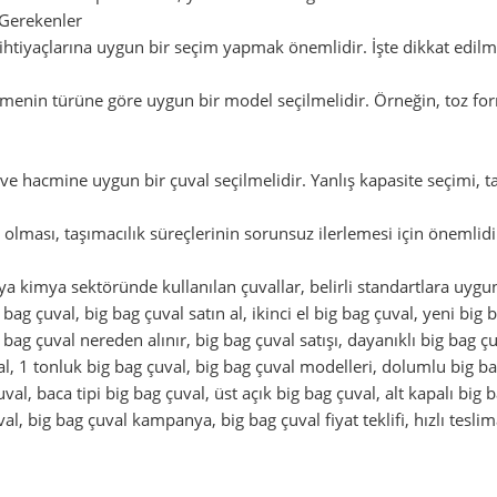
 Gerekenler
n ihtiyaçlarına uygun bir seçim yapmak önemlidir. İşte dikkat edilm
enin türüne göre uygun bir model seçilmelidir. Örneğin, toz for
ve hacmine uygun bir çuval seçilmelidir. Yanlış kapasite seçimi, ta
olması, taşımacılık süreçlerinin sorunsuz ilerlemesi için önemlidi
ya kimya sektöründe kullanılan çuvallar, belirli standartlara uygun
g bag çuval, big bag çuval satın al, ikinci el big bag çuval, yeni big
g bag çuval nereden alınır, big bag çuval satışı, dayanıklı big bag 
val, 1 tonluk big bag çuval, big bag çuval modelleri, dolumlu big ba
al, baca tipi big bag çuval, üst açık big bag çuval, alt kapalı big ba
al, big bag çuval kampanya, big bag çuval fiyat teklifi, hızlı teslim