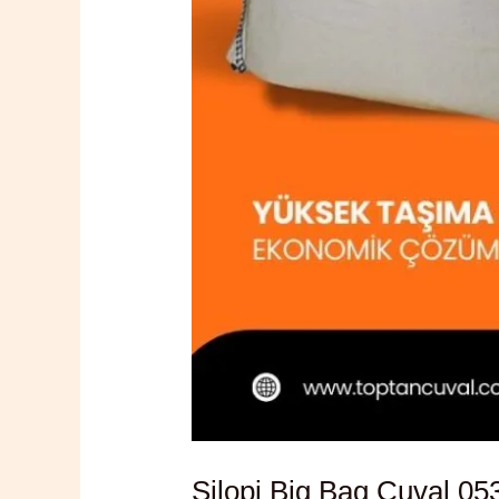
Silopi Big Bag Çuval 05