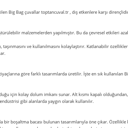
ilen Big Bag çuvallar toptancuval.tr , dış etkenlere karşı dirençli
türülebilir malzemelerden yapılmıştır. Bu da çevresel etkileri az
ı, taşınmasını ve kullanılmasını kolaylaştırır. Katlanabilir özellikl
ar.
açlarına göre farklı tasarımlarda üretilir. İşte en sık kullanılan Bi
olduğu için kolay dolum imkanı sunar. Alt kısmı kapalı olduğundan
endüstrisi gibi alanlarda yaygın olarak kullanılır.
nda bir boşaltma bacası bulunan tasarımlarıyla öne çıkar. Özellikle