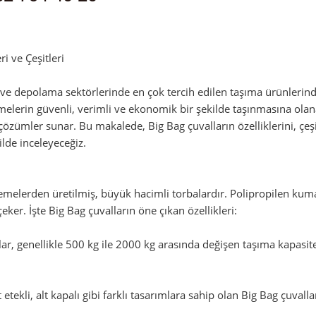
dmin
i ve Çeşitleri
k ve depolama sektörlerinde en çok tercih edilen taşıma ürünlerind
lerin güvenli, verimli ve ekonomik bir şekilde taşınmasına olanak t
 çözümler sunar. Bu makalede, Big Bag çuvalların özelliklerini, çeş
ilde inceleyeceğiz.
zemelerden üretilmiş, büyük hacimli torbalardır. Polipropilen ku
çeker. İşte Big Bag çuvalların öne çıkan özellikleri:
r, genellikle 500 kg ile 2000 kg arasında değişen taşıma kapasitele
st etekli, alt kapalı gibi farklı tasarımlara sahip olan Big Bag çuval