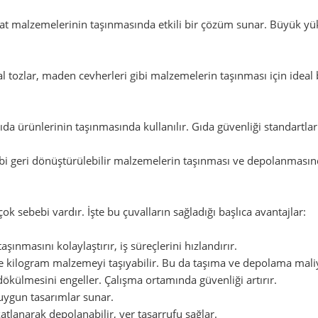
aat malzemelerinin taşınmasında etkili bir çözüm sunar. Büyük yük
 tozlar, maden cevherleri gibi malzemelerin taşınması için ideal 
 gıda ürünlerinin taşınmasında kullanılır. Gıda güvenliği standart
bi geri dönüştürülebilir malzemelerin taşınması ve depolanmasınd
ok sebebi vardır. İşte bu çuvalların sağladığı başlıca avantajlar:
ınmasını kolaylaştırır, iş süreçlerini hızlandırır.
ce kilogram malzemeyi taşıyabilir. Bu da taşıma ve depolama maliy
ökülmesini engeller. Çalışma ortamında güvenliği artırır.
a uygun tasarımlar sunar.
tlanarak depolanabilir, yer tasarrufu sağlar.