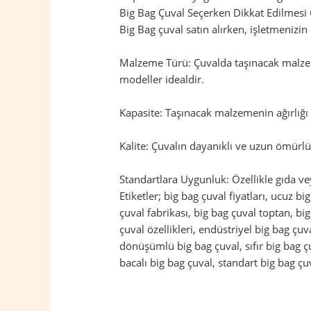
Big Bag Çuval Seçerken Dikkat Edilmesi
Big Bag çuval satın alırken, işletmenizi
Malzeme Türü: Çuvalda taşınacak malzem
modeller idealdir.
Kapasite: Taşınacak malzemenin ağırlığı 
Kalite: Çuvalın dayanıklı ve uzun ömürlü 
Standartlara Uygunluk: Özellikle gıda ve
Etiketler; big bag çuval fiyatları, ucuz bi
çuval fabrikası, big bag çuval toptan, bi
çuval özellikleri, endüstriyel big bag çu
dönüşümlü big bag çuval, sıfır big bag çuv
bacalı big bag çuval, standart big bag çuv