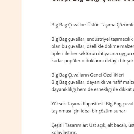
Yorum bırakın
/
Silopi
,
Şırnak
/ Yazan
a
Big Bag Çuvallar: Üstün Taşıma Çözümler
Big Bag çuvallar, endüstriyel taşımacılı
olan bu çuvallar, özellikle dökme malzeme
tipleri ile her sektörün ihtiyacına uygun
kadar popüler olduklarını detaylı bir şek
Big Bag Çuvalların Genel Özellikleri
Big Bag çuvallar, dayanıklı ve hafif mal
dayanıklılığı hem de esnekliği ile dikkat 
Yüksek Taşıma Kapasitesi: Big Bag çuvalla
taşınması için ideal bir çözüm sunar.
Çeşitli Tasarımlar: Üst açık, alt bacalı, ü
kolaylaştırır.