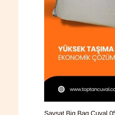
Şavşat Big Bag Çuval 0