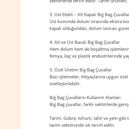
sektörlerde tercih edilir. Tarım ürünleri
3. Üst Etekli – Alt Kapalı Big Bag Çuvalla
Üst kısmında dolum sırasında ekstra koru
kapalı olduğundan, dolum sonrası güvenl
4. Alt ve Üst Bacalı Big Bag Çuvallar
Hem dolum hem de boşaltma işlemlerinin 
Kimya, ilaç ve plastik endüstrilerinde yay
5. Özel Üretim Big Bag Çuvallar
Bazı işletmeler, ihtiyaçlarına uygun öze
özelleştirilebilir.
Big Bag Çuvalların Kullanım Alanları
Big Bag çuvallar, farklı sektörlerde geniş
Tarım: Gübre, tohum, tahıl ve yem gibi t
tarım sektöründe sık tercih edilir.