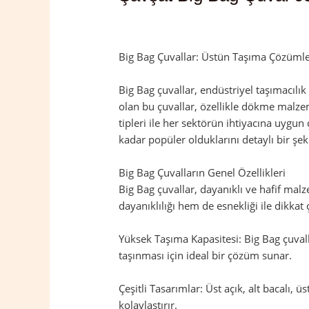
Yorum bırakın
/
Artvin
,
Şavşat
/ Yazan
a
Big Bag Çuvallar: Üstün Taşıma Çözümler
Big Bag çuvallar, endüstriyel taşımacılı
olan bu çuvallar, özellikle dökme malzeme
tipleri ile her sektörün ihtiyacına uygun
kadar popüler olduklarını detaylı bir şek
Big Bag Çuvalların Genel Özellikleri
Big Bag çuvallar, dayanıklı ve hafif mal
dayanıklılığı hem de esnekliği ile dikkat 
Yüksek Taşıma Kapasitesi: Big Bag çuvalla
taşınması için ideal bir çözüm sunar.
Çeşitli Tasarımlar: Üst açık, alt bacalı, ü
kolaylaştırır.