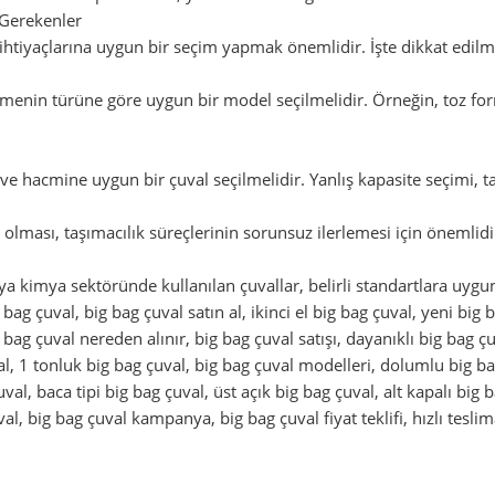
 Gerekenler
n ihtiyaçlarına uygun bir seçim yapmak önemlidir. İşte dikkat edilm
enin türüne göre uygun bir model seçilmelidir. Örneğin, toz for
ve hacmine uygun bir çuval seçilmelidir. Yanlış kapasite seçimi, ta
olması, taşımacılık süreçlerinin sorunsuz ilerlemesi için önemlidi
ya kimya sektöründe kullanılan çuvallar, belirli standartlara uygun
g bag çuval, big bag çuval satın al, ikinci el big bag çuval, yeni big
g bag çuval nereden alınır, big bag çuval satışı, dayanıklı big bag 
val, 1 tonluk big bag çuval, big bag çuval modelleri, dolumlu big ba
al, baca tipi big bag çuval, üst açık big bag çuval, alt kapalı big ba
al, big bag çuval kampanya, big bag çuval fiyat teklifi, hızlı teslim