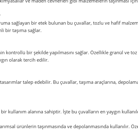
, kimyasallar ve maden cevherleri gibi malzemelerin taşınması için 
r
ma sağlayan bir etek bulunan bu çuvallar, tozlu ve hafif malzemele
i bir taşıma sağlar.
kontrollü bir şekilde yapılmasını sağlar. Özellikle granül ve t
gın olarak tercih edilir.
l tasarımlar talep edebilir. Bu çuvallar, taşıma araçlarına, depol
 bir kullanım alanına sahiptir. İşte bu çuvalların en yaygın kullanıl
arımsal ürünlerin taşınmasında ve depolanmasında kullanılır. Özell