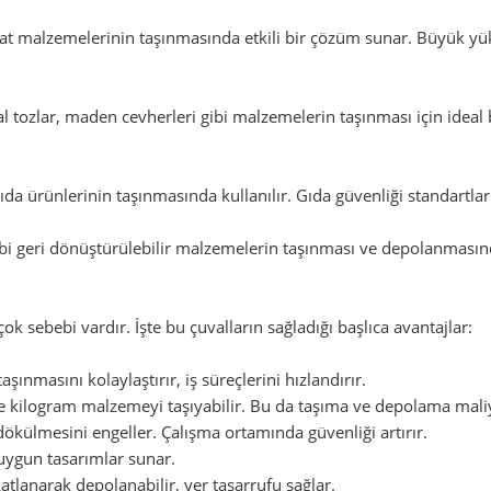
aat malzemelerinin taşınmasında etkili bir çözüm sunar. Büyük yük
 tozlar, maden cevherleri gibi malzemelerin taşınması için ideal 
 gıda ürünlerinin taşınmasında kullanılır. Gıda güvenliği standart
bi geri dönüştürülebilir malzemelerin taşınması ve depolanmasınd
ok sebebi vardır. İşte bu çuvalların sağladığı başlıca avantajlar:
ınmasını kolaylaştırır, iş süreçlerini hızlandırır.
ce kilogram malzemeyi taşıyabilir. Bu da taşıma ve depolama maliy
ökülmesini engeller. Çalışma ortamında güvenliği artırır.
a uygun tasarımlar sunar.
tlanarak depolanabilir, yer tasarrufu sağlar.