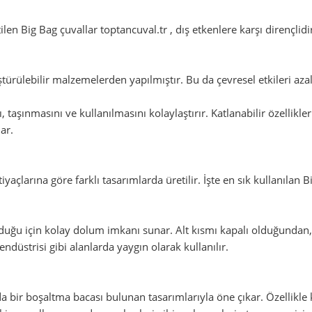
ilen Big Bag çuvallar toptancuval.tr , dış etkenlere karşı dirençli
türülebilir malzemelerden yapılmıştır. Bu da çevresel etkileri az
ı, taşınmasını ve kullanılmasını kolaylaştırır. Katlanabilir özellikl
ar.
açlarına göre farklı tasarımlarda üretilir. İşte en sık kullanılan Bi
olduğu için kolay dolum imkanı sunar. Alt kısmı kapalı olduğundan
endüstrisi gibi alanlarda yaygın olarak kullanılır.
nda bir boşaltma bacası bulunan tasarımlarıyla öne çıkar. Özellikle