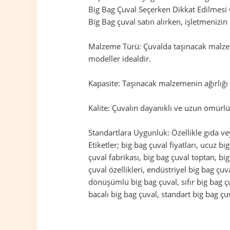
Big Bag Çuval Seçerken Dikkat Edilmesi
Big Bag çuval satın alırken, işletmenizi
Malzeme Türü: Çuvalda taşınacak malzem
modeller idealdir.
Kapasite: Taşınacak malzemenin ağırlığı 
Kalite: Çuvalın dayanıklı ve uzun ömürlü 
Standartlara Uygunluk: Özellikle gıda ve
Etiketler; big bag çuval fiyatları, ucuz bi
çuval fabrikası, big bag çuval toptan, bi
çuval özellikleri, endüstriyel big bag çu
dönüşümlü big bag çuval, sıfır big bag çuv
bacalı big bag çuval, standart big bag çuv