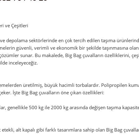
dmin
i ve Çeşitleri
k ve depolama sektörlerinde en çok tercih edilen taşıma ürünlerind
lerin güvenli, verimli ve ekonomik bir şekilde taşınmasına olanak t
 çözümler sunar. Bu makalede, Big Bag çuvalların özelliklerini, çeş
ilde inceleyeceğiz.
zemelerden üretilmiş, büyük hacimli torbalardır. Polipropilen ku
çeker. İşte Big Bag çuvalların öne çıkan özellikleri:
r, genellikle 500 kg ile 2000 kg arasında değişen taşıma kapasitele
st etekli, alt kapalı gibi farklı tasarımlara sahip olan Big Bag çuval