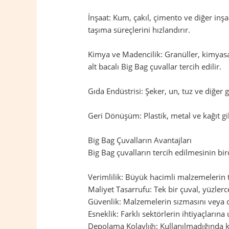
İnşaat: Kum, çakıl, çimento ve diğer inş
taşıma süreçlerini hızlandırır.
Kimya ve Madencilik: Granüller, kimyasal
alt bacalı Big Bag çuvallar tercih edilir.
Gıda Endüstrisi: Şeker, un, tuz ve diğer
Geri Dönüşüm: Plastik, metal ve kağıt gi
Big Bag Çuvalların Avantajları
Big Bag çuvalların tercih edilmesinin birç
Verimlilik: Büyük hacimli malzemelerin taş
Maliyet Tasarrufu: Tek bir çuval, yüzler
Güvenlik: Malzemelerin sızmasını veya d
Esneklik: Farklı sektörlerin ihtiyaçların
Depolama Kolaylığı: Kullanılmadığında ka