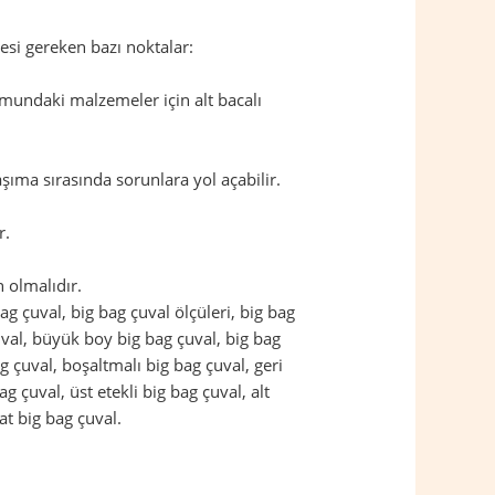
esi gereken bazı noktalar:
mundaki malzemeler için alt bacalı
şıma sırasında sorunlara yol açabilir.
r.
 olmalıdır.
 bag çuval, big bag çuval ölçüleri, big bag
çuval, büyük boy big bag çuval, big bag
g çuval, boşaltmalı big bag çuval, geri
g çuval, üst etekli big bag çuval, alt
at big bag çuval.