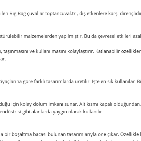
ilen Big Bag çuvallar toptancuval.tr , dış etkenlere karşı dirençli
türülebilir malzemelerden yapılmıştır. Bu da çevresel etkileri az
ı, taşınmasını ve kullanılmasını kolaylaştırır. Katlanabilir özellikl
ar.
açlarına göre farklı tasarımlarda üretilir. İşte en sık kullanılan Bi
olduğu için kolay dolum imkanı sunar. Alt kısmı kapalı olduğundan
endüstrisi gibi alanlarda yaygın olarak kullanılır.
nda bir boşaltma bacası bulunan tasarımlarıyla öne çıkar. Özellikle