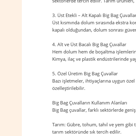
sektörlerde tercih edilir. Tarım ürünleri
3. Üst Etekli – Alt Kapalı Big Bag Çuvalla
Üst kısmında dolum sırasında ekstra koru
kapalı olduğundan, dolum sonrası güvenl
4. Alt ve Üst Bacalı Big Bag Çuvallar
Hem dolum hem de boşaltma işlemlerinin 
Kimya, ilaç ve plastik endüstrilerinde yay
5. Özel Üretim Big Bag Çuvallar
Bazı işletmeler, ihtiyaçlarına uygun öze
özelleştirilebilir.
Big Bag Çuvalların Kullanım Alanları
Big Bag çuvallar, farklı sektörlerde geniş
Tarım: Gübre, tohum, tahıl ve yem gibi t
tarım sektöründe sık tercih edilir.