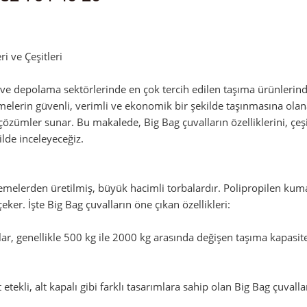
admin
i ve Çeşitleri
k ve depolama sektörlerinde en çok tercih edilen taşıma ürünlerind
lerin güvenli, verimli ve ekonomik bir şekilde taşınmasına olanak t
 çözümler sunar. Bu makalede, Big Bag çuvalların özelliklerini, çeş
ilde inceleyeceğiz.
zemelerden üretilmiş, büyük hacimli torbalardır. Polipropilen ku
çeker. İşte Big Bag çuvalların öne çıkan özellikleri:
r, genellikle 500 kg ile 2000 kg arasında değişen taşıma kapasitele
st etekli, alt kapalı gibi farklı tasarımlara sahip olan Big Bag çuval