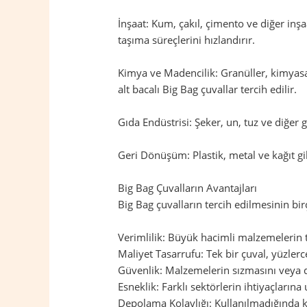
İnşaat: Kum, çakıl, çimento ve diğer inş
taşıma süreçlerini hızlandırır.
Kimya ve Madencilik: Granüller, kimyasal
alt bacalı Big Bag çuvallar tercih edilir.
Gıda Endüstrisi: Şeker, un, tuz ve diğer
Geri Dönüşüm: Plastik, metal ve kağıt gi
Big Bag Çuvalların Avantajları
Big Bag çuvalların tercih edilmesinin birç
Verimlilik: Büyük hacimli malzemelerin taş
Maliyet Tasarrufu: Tek bir çuval, yüzler
Güvenlik: Malzemelerin sızmasını veya d
Esneklik: Farklı sektörlerin ihtiyaçların
Depolama Kolaylığı: Kullanılmadığında ka