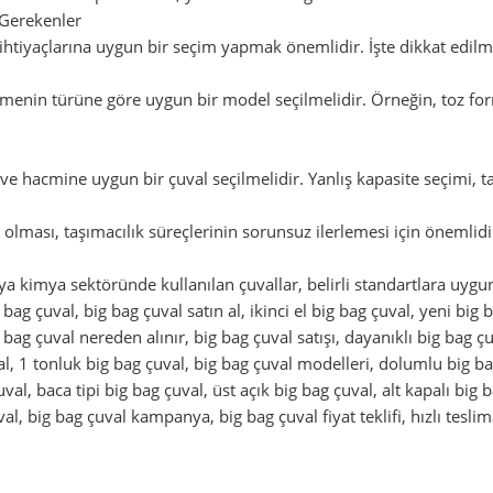
 Gerekenler
n ihtiyaçlarına uygun bir seçim yapmak önemlidir. İşte dikkat edilm
enin türüne göre uygun bir model seçilmelidir. Örneğin, toz for
ve hacmine uygun bir çuval seçilmelidir. Yanlış kapasite seçimi, ta
olması, taşımacılık süreçlerinin sorunsuz ilerlemesi için önemlidi
ya kimya sektöründe kullanılan çuvallar, belirli standartlara uygun
g bag çuval, big bag çuval satın al, ikinci el big bag çuval, yeni big
g bag çuval nereden alınır, big bag çuval satışı, dayanıklı big bag 
val, 1 tonluk big bag çuval, big bag çuval modelleri, dolumlu big ba
al, baca tipi big bag çuval, üst açık big bag çuval, alt kapalı big ba
al, big bag çuval kampanya, big bag çuval fiyat teklifi, hızlı teslim