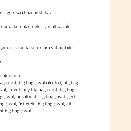
esi gereken bazı noktalar:
mundaki malzemeler için alt bacalı
şıma sırasında sorunlara yol açabilir.
r.
 olmalıdır.
 bag çuval, big bag çuval ölçüleri, big bag
çuval, büyük boy big bag çuval, big bag
g çuval, boşaltmalı big bag çuval, geri
g çuval, üst etekli big bag çuval, alt
at big bag çuval.