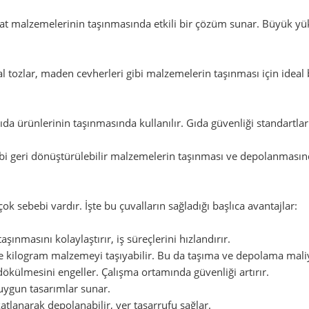
aat malzemelerinin taşınmasında etkili bir çözüm sunar. Büyük yük
 tozlar, maden cevherleri gibi malzemelerin taşınması için ideal 
 gıda ürünlerinin taşınmasında kullanılır. Gıda güvenliği standart
bi geri dönüştürülebilir malzemelerin taşınması ve depolanmasınd
ok sebebi vardır. İşte bu çuvalların sağladığı başlıca avantajlar:
ınmasını kolaylaştırır, iş süreçlerini hızlandırır.
ce kilogram malzemeyi taşıyabilir. Bu da taşıma ve depolama maliy
ökülmesini engeller. Çalışma ortamında güvenliği artırır.
a uygun tasarımlar sunar.
tlanarak depolanabilir, yer tasarrufu sağlar.