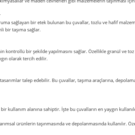
, kimyasallar ve maden cevherleri gibi malzemelerin taşınması için 
r
ma sağlayan bir etek bulunan bu çuvallar, tozlu ve hafif malzemele
i bir taşıma sağlar.
kontrollü bir şekilde yapılmasını sağlar. Özellikle granül ve t
gın olarak tercih edilir.
l tasarımlar talep edebilir. Bu çuvallar, taşıma araçlarına, depol
 bir kullanım alanına sahiptir. İşte bu çuvalların en yaygın kullanıl
arımsal ürünlerin taşınmasında ve depolanmasında kullanılır. Özell