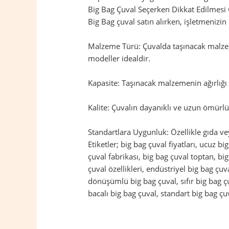
Big Bag Çuval Seçerken Dikkat Edilmesi
Big Bag çuval satın alırken, işletmenizi
Malzeme Türü: Çuvalda taşınacak malzem
modeller idealdir.
Kapasite: Taşınacak malzemenin ağırlığı 
Kalite: Çuvalın dayanıklı ve uzun ömürlü 
Standartlara Uygunluk: Özellikle gıda ve
Etiketler; big bag çuval fiyatları, ucuz bi
çuval fabrikası, big bag çuval toptan, bi
çuval özellikleri, endüstriyel big bag çu
dönüşümlü big bag çuval, sıfır big bag çuv
bacalı big bag çuval, standart big bag çuv