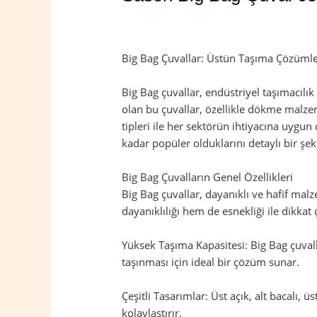
Yorum bırakın
/
Batman
,
Sason
/ Yazan
Big Bag Çuvallar: Üstün Taşıma Çözümler
Big Bag çuvallar, endüstriyel taşımacılı
olan bu çuvallar, özellikle dökme malzeme
tipleri ile her sektörün ihtiyacına uygun
kadar popüler olduklarını detaylı bir şek
Big Bag Çuvalların Genel Özellikleri
Big Bag çuvallar, dayanıklı ve hafif mal
dayanıklılığı hem de esnekliği ile dikkat 
Yüksek Taşıma Kapasitesi: Big Bag çuvalla
taşınması için ideal bir çözüm sunar.
Çeşitli Tasarımlar: Üst açık, alt bacalı, ü
kolaylaştırır.