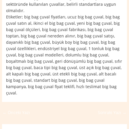
sektöründe kullanılan çuvallar, belirli standartlara uygun
olmalıdır.
Etiketler; big bag çuval fiyatları, ucuz big bag çuval, big bag
çuval satın al, ikinci el big bag çuval, yeni big bag çuval, big
bag çuval ölçüleri, big bag çuval fabrikası, big bag çuval
toptan, big bag çuval nereden alınır, big bag çuval satışı,
dayanıklı big bag çuval, büyük boy big bag çuval, big bag
çuval özellikleri, endüstriyel big bag çuval, 1 tonluk big bag
çuval, big bag çuval modelleri, dolumlu big bag çuval,
boşaltmalı big bag çuval, geri dönüşümlü big bag çuval, sıfır
big bag çuval, baca tipi big bag çuval, üst açık big bag çuval,
alt kapalı big bag çuval, üst etekli big bag çuval, alt bacalı
big bag çuval, standart big bag çuval, big bag çuval
kampanya, big bag çuval fiyat teklifi, hızlı teslimat big bag
çuval.
←
Önceki Yazı
Sonraki Yazı
→