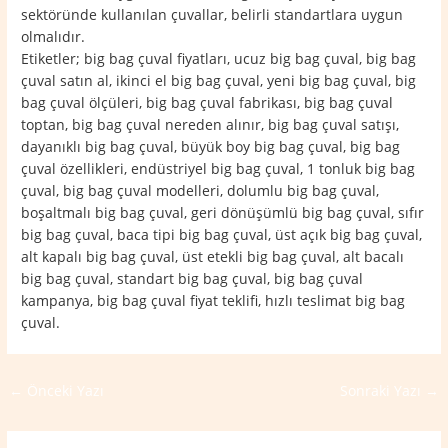
sektöründe kullanılan çuvallar, belirli standartlara uygun
olmalıdır.
Etiketler; big bag çuval fiyatları, ucuz big bag çuval, big bag
çuval satın al, ikinci el big bag çuval, yeni big bag çuval, big
bag çuval ölçüleri, big bag çuval fabrikası, big bag çuval
toptan, big bag çuval nereden alınır, big bag çuval satışı,
dayanıklı big bag çuval, büyük boy big bag çuval, big bag
çuval özellikleri, endüstriyel big bag çuval, 1 tonluk big bag
çuval, big bag çuval modelleri, dolumlu big bag çuval,
boşaltmalı big bag çuval, geri dönüşümlü big bag çuval, sıfır
big bag çuval, baca tipi big bag çuval, üst açık big bag çuval,
alt kapalı big bag çuval, üst etekli big bag çuval, alt bacalı
big bag çuval, standart big bag çuval, big bag çuval
kampanya, big bag çuval fiyat teklifi, hızlı teslimat big bag
çuval.
←
Önceki Yazı
Sonraki Yazı
→