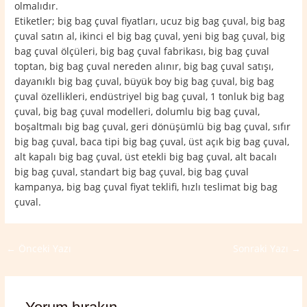
olmalıdır.
Etiketler; big bag çuval fiyatları, ucuz big bag çuval, big bag
çuval satın al, ikinci el big bag çuval, yeni big bag çuval, big
bag çuval ölçüleri, big bag çuval fabrikası, big bag çuval
toptan, big bag çuval nereden alınır, big bag çuval satışı,
dayanıklı big bag çuval, büyük boy big bag çuval, big bag
çuval özellikleri, endüstriyel big bag çuval, 1 tonluk big bag
çuval, big bag çuval modelleri, dolumlu big bag çuval,
boşaltmalı big bag çuval, geri dönüşümlü big bag çuval, sıfır
big bag çuval, baca tipi big bag çuval, üst açık big bag çuval,
alt kapalı big bag çuval, üst etekli big bag çuval, alt bacalı
big bag çuval, standart big bag çuval, big bag çuval
kampanya, big bag çuval fiyat teklifi, hızlı teslimat big bag
çuval.
←
Önceki Yazı
Sonraki Yazı
→