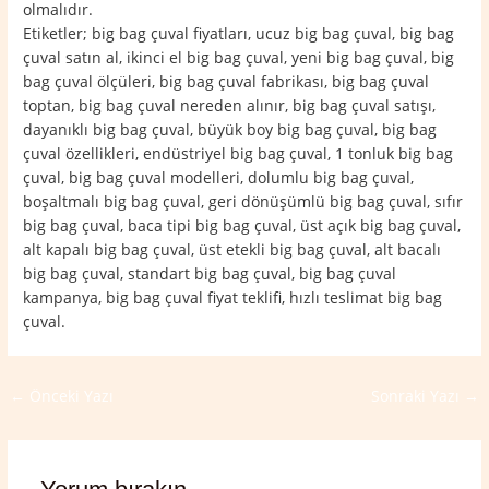
olmalıdır.
Etiketler; big bag çuval fiyatları, ucuz big bag çuval, big bag
çuval satın al, ikinci el big bag çuval, yeni big bag çuval, big
bag çuval ölçüleri, big bag çuval fabrikası, big bag çuval
toptan, big bag çuval nereden alınır, big bag çuval satışı,
dayanıklı big bag çuval, büyük boy big bag çuval, big bag
çuval özellikleri, endüstriyel big bag çuval, 1 tonluk big bag
çuval, big bag çuval modelleri, dolumlu big bag çuval,
boşaltmalı big bag çuval, geri dönüşümlü big bag çuval, sıfır
big bag çuval, baca tipi big bag çuval, üst açık big bag çuval,
alt kapalı big bag çuval, üst etekli big bag çuval, alt bacalı
big bag çuval, standart big bag çuval, big bag çuval
kampanya, big bag çuval fiyat teklifi, hızlı teslimat big bag
çuval.
←
Önceki Yazı
Sonraki Yazı
→