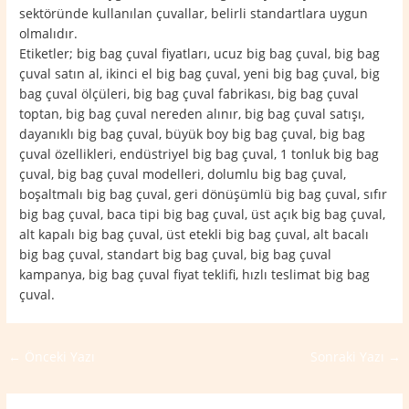
sektöründe kullanılan çuvallar, belirli standartlara uygun
olmalıdır.
Etiketler; big bag çuval fiyatları, ucuz big bag çuval, big bag
çuval satın al, ikinci el big bag çuval, yeni big bag çuval, big
bag çuval ölçüleri, big bag çuval fabrikası, big bag çuval
toptan, big bag çuval nereden alınır, big bag çuval satışı,
dayanıklı big bag çuval, büyük boy big bag çuval, big bag
çuval özellikleri, endüstriyel big bag çuval, 1 tonluk big bag
çuval, big bag çuval modelleri, dolumlu big bag çuval,
boşaltmalı big bag çuval, geri dönüşümlü big bag çuval, sıfır
big bag çuval, baca tipi big bag çuval, üst açık big bag çuval,
alt kapalı big bag çuval, üst etekli big bag çuval, alt bacalı
big bag çuval, standart big bag çuval, big bag çuval
kampanya, big bag çuval fiyat teklifi, hızlı teslimat big bag
çuval.
←
Önceki Yazı
Sonraki Yazı
→