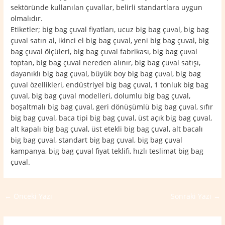
sektöründe kullanılan çuvallar, belirli standartlara uygun
olmalıdır.
Etiketler; big bag çuval fiyatları, ucuz big bag çuval, big bag
çuval satın al, ikinci el big bag çuval, yeni big bag çuval, big
bag çuval ölçüleri, big bag çuval fabrikası, big bag çuval
toptan, big bag çuval nereden alınır, big bag çuval satışı,
dayanıklı big bag çuval, büyük boy big bag çuval, big bag
çuval özellikleri, endüstriyel big bag çuval, 1 tonluk big bag
çuval, big bag çuval modelleri, dolumlu big bag çuval,
boşaltmalı big bag çuval, geri dönüşümlü big bag çuval, sıfır
big bag çuval, baca tipi big bag çuval, üst açık big bag çuval,
alt kapalı big bag çuval, üst etekli big bag çuval, alt bacalı
big bag çuval, standart big bag çuval, big bag çuval
kampanya, big bag çuval fiyat teklifi, hızlı teslimat big bag
çuval.
←
Önceki Yazı
Sonraki Yazı
→