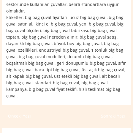
sektöründe kullanılan çuvallar, belirli standartlara uygun
olmalıdır.
Etiketler; big bag çuval fiyatları, ucuz big bag çuval, big bag
çuval satın al, ikinci el big bag çuval, yeni big bag çuval, big
bag çuval ölçüleri, big bag çuval fabrikası, big bag çuval
toptan, big bag çuval nereden alınır, big bag çuval satışı,
dayanıklı big bag çuval, büyük boy big bag çuval, big bag
çuval özellikleri, endüstriyel big bag çuval, 1 tonluk big bag
çuval, big bag çuval modelleri, dolumlu big bag çuval,
boşaltmalı big bag çuval, geri dönüşümlü big bag çuval, sıfır
big bag çuval, baca tipi big bag çuval, üst açık big bag çuval,
alt kapalı big bag çuval, üst etekli big bag çuval, alt bacalı
big bag çuval, standart big bag çuval, big bag çuval
kampanya, big bag çuval fiyat teklifi, hızlı teslimat big bag
çuval.
←
Önceki Yazı
Sonraki Yazı
→