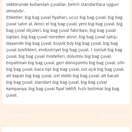
sektöründe kullanılan çuvallar, belirli standartlara uygun
olmalıdır.
Etiketler; big bag çuval fiyatları, ucuz big bag çuval, big bag
çuval satın al, ikinci el big bag çuval, yeni big bag çuval, big
bag çuval ölçüleri, big bag çuval fabrikası, big bag çuval
toptan, big bag çuval nereden alınır, big bag çuval satışı,
dayanıklı big bag çuval, büyük boy big bag çuval, big bag
çuval özellikleri, endüstriyel big bag çuval, 1 tonluk big bag
çuval, big bag çuval modelleri, dolumlu big bag çuval,
boşaltmalı big bag çuval, geri dönüşümlü big bag çuval, sıfır
big bag çuval, baca tipi big bag çuval, üst açık big bag çuval,
alt kapalı big bag çuval, üst etekli big bag çuval, alt bacalı
big bag çuval, standart big bag çuval, big bag çuval
kampanya, big bag çuval fiyat teklifi, hızlı teslimat big bag
çuval.
←
Önceki Yazı
Sonraki Yazı
→