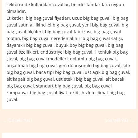
sektöründe kullanılan çuvallar, belirli standartlara uygun
olmalıdır.
Etiketler; big bag çuval fiyatları, ucuz big bag çuval, big bag
çuval satın al, ikinci el big bag çuval, yeni big bag çuval, big
bag çuval ölçüleri, big bag çuval fabrikası, big bag çuval
toptan, big bag çuval nereden alınır, big bag çuval satışı,
dayanıklı big bag çuval, büyük boy big bag çuval, big bag
çuval özellikleri, endüstriyel big bag çuval, 1 tonluk big bag
çuval, big bag çuval modelleri, dolumlu big bag çuval,
boşaltmalı big bag çuval, geri dönüşümlü big bag çuval, sıfır
big bag çuval, baca tipi big bag çuval, üst açık big bag çuval,
alt kapalı big bag çuval, üst etekli big bag çuval, alt bacalı
big bag çuval, standart big bag çuval, big bag çuval
kampanya, big bag çuval fiyat teklifi, hızlı teslimat big bag
çuval.
←
Önceki Yazı
Sonraki Yazı
→