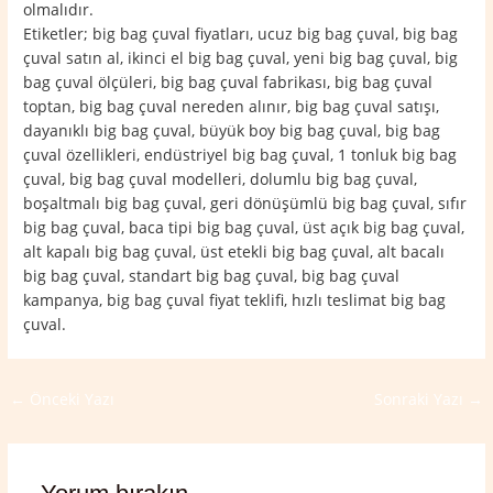
olmalıdır.
Etiketler; big bag çuval fiyatları, ucuz big bag çuval, big bag
çuval satın al, ikinci el big bag çuval, yeni big bag çuval, big
bag çuval ölçüleri, big bag çuval fabrikası, big bag çuval
toptan, big bag çuval nereden alınır, big bag çuval satışı,
dayanıklı big bag çuval, büyük boy big bag çuval, big bag
çuval özellikleri, endüstriyel big bag çuval, 1 tonluk big bag
çuval, big bag çuval modelleri, dolumlu big bag çuval,
boşaltmalı big bag çuval, geri dönüşümlü big bag çuval, sıfır
big bag çuval, baca tipi big bag çuval, üst açık big bag çuval,
alt kapalı big bag çuval, üst etekli big bag çuval, alt bacalı
big bag çuval, standart big bag çuval, big bag çuval
kampanya, big bag çuval fiyat teklifi, hızlı teslimat big bag
çuval.
←
Önceki Yazı
Sonraki Yazı
→