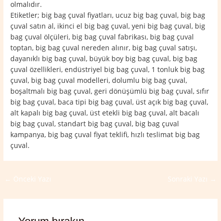
olmalıdır.
Etiketler; big bag çuval fiyatları, ucuz big bag çuval, big bag
çuval satın al, ikinci el big bag çuval, yeni big bag çuval, big
bag çuval ölçüleri, big bag çuval fabrikası, big bag çuval
toptan, big bag çuval nereden alınır, big bag çuval satışı,
dayanıklı big bag çuval, büyük boy big bag çuval, big bag
çuval özellikleri, endüstriyel big bag çuval, 1 tonluk big bag
çuval, big bag çuval modelleri, dolumlu big bag çuval,
boşaltmalı big bag çuval, geri dönüşümlü big bag çuval, sıfır
big bag çuval, baca tipi big bag çuval, üst açık big bag çuval,
alt kapalı big bag çuval, üst etekli big bag çuval, alt bacalı
big bag çuval, standart big bag çuval, big bag çuval
kampanya, big bag çuval fiyat teklifi, hızlı teslimat big bag
çuval.
←
Önceki Yazı
Sonraki Yazı
→