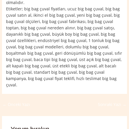
olmalıdır.
Etiketler; big bag çuval fiyatları, ucuz big bag çuval, big bag
çuval satın al, ikinci el big bag çuval, yeni big bag çuval, big
bag çuval ölçüleri, big bag çuval fabrikası, big bag çuval
toptan, big bag çuval nereden alınır, big bag çuval satışı,
dayanıklı big bag çuval, büyük boy big bag çuval, big bag
çuval özellikleri, endüstriyel big bag çuval, 1 tonluk big bag
çuval, big bag çuval modelleri, dolumlu big bag çuval,
boşaltmalı big bag çuval, geri dönüşümlü big bag çuval, sıfır
big bag çuval, baca tipi big bag çuval, üst açık big bag çuval,
alt kapalı big bag çuval, üst etekli big bag çuval, alt bacalı
big bag çuval, standart big bag çuval, big bag çuval
kampanya, big bag çuval fiyat teklifi, hızlı teslimat big bag
çuval.
←
Önceki Yazı
Sonraki Yazı
→