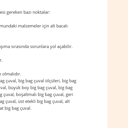
esi gereken bazı noktalar:
mundaki malzemeler için alt bacalı
şıma sırasında sorunlara yol açabilir.
r.
 olmalıdır.
 bag çuval, big bag çuval ölçüleri, big bag
çuval, büyük boy big bag çuval, big bag
g çuval, boşaltmalı big bag çuval, geri
g çuval, üst etekli big bag çuval, alt
at big bag çuval.