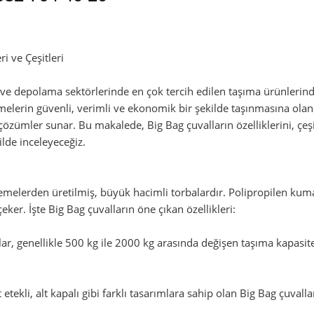
min
i ve Çeşitleri
k ve depolama sektörlerinde en çok tercih edilen taşıma ürünlerind
lerin güvenli, verimli ve ekonomik bir şekilde taşınmasına olanak t
 çözümler sunar. Bu makalede, Big Bag çuvalların özelliklerini, çeş
ilde inceleyeceğiz.
zemelerden üretilmiş, büyük hacimli torbalardır. Polipropilen ku
çeker. İşte Big Bag çuvalların öne çıkan özellikleri:
r, genellikle 500 kg ile 2000 kg arasında değişen taşıma kapasitele
st etekli, alt kapalı gibi farklı tasarımlara sahip olan Big Bag çuval