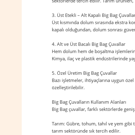
sektörlerde tercih edilir. Tarım ürünleri
3. Üst Etekli – Alt Kapalı Big Bag Çuvalla
Üst kısmında dolum sırasında ekstra koru
kapalı olduğundan, dolum sonrası güvenl
4. Alt ve Üst Bacalı Big Bag Çuvallar
Hem dolum hem de boşaltma işlemlerinin 
Kimya, ilaç ve plastik endüstrilerinde yay
5. Özel Üretim Big Bag Çuvallar
Bazı işletmeler, ihtiyaçlarına uygun öze
özelleştirilebilir.
Big Bag Çuvalların Kullanım Alanları
Big Bag çuvallar, farklı sektörlerde geniş
Tarım: Gübre, tohum, tahıl ve yem gibi t
tarım sektöründe sık tercih edilir.