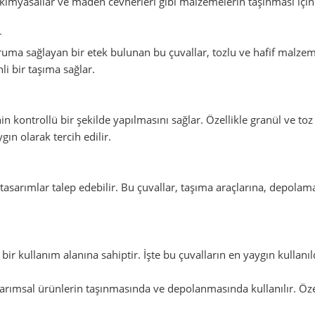
, kimyasallar ve maden cevherleri gibi malzemelerin taşınması için 
r
ma sağlayan bir etek bulunan bu çuvallar, tozlu ve hafif malzemele
i bir taşıma sağlar.
kontrollü bir şekilde yapılmasını sağlar. Özellikle granül ve t
gın olarak tercih edilir.
l tasarımlar talep edebilir. Bu çuvallar, taşıma araçlarına, depol
 bir kullanım alanına sahiptir. İşte bu çuvalların en yaygın kullanıl
arımsal ürünlerin taşınmasında ve depolanmasında kullanılır. Özell