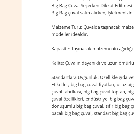
Big Bag Çuval Seçerken Dikkat Edilmesi
Big Bag çuval satın alırken, işletmenizi
Malzeme Türü: Çuvalda taşınacak malzem
modeller idealdir.
Kapasite: Taşınacak malzemenin ağırlığı 
Kalite: Çuvalın dayanıklı ve uzun ömürlü 
Standartlara Uygunluk: Özellikle gıda ve
Etiketler; big bag çuval fiyatları, ucuz bi
çuval fabrikası, big bag çuval toptan, bi
çuval özellikleri, endüstriyel big bag çu
dönüşümlü big bag çuval, sıfır big bag çuv
bacalı big bag çuval, standart big bag çuv