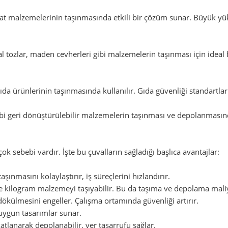
aat malzemelerinin taşınmasında etkili bir çözüm sunar. Büyük yük
 tozlar, maden cevherleri gibi malzemelerin taşınması için ideal 
 gıda ürünlerinin taşınmasında kullanılır. Gıda güvenliği standart
bi geri dönüştürülebilir malzemelerin taşınması ve depolanmasınd
ok sebebi vardır. İşte bu çuvalların sağladığı başlıca avantajlar:
ınmasını kolaylaştırır, iş süreçlerini hızlandırır.
ce kilogram malzemeyi taşıyabilir. Bu da taşıma ve depolama maliy
ökülmesini engeller. Çalışma ortamında güvenliği artırır.
a uygun tasarımlar sunar.
tlanarak depolanabilir, yer tasarrufu sağlar.