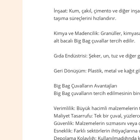
İnşaat: Kum, çakıl, çimento ve diğer inş
taşıma süreçlerini hızlandırır.
Kimya ve Madencilik: Granüller, kimyasal
alt bacalı Big Bag çuvallar tercih edilir.
Gıda Endüstrisi: Şeker, un, tuz ve diğer
Geri Dönüşüm: Plastik, metal ve kağıt gi
Big Bag Çuvalların Avantajları
Big Bag çuvalların tercih edilmesinin birç
Verimlilik: Büyük hacimli malzemelerin taş
Maliyet Tasarrufu: Tek bir çuval, yüzler
Güvenlik: Malzemelerin sızmasını veya d
Esneklik: Farklı sektörlerin ihtiyaçların
Depolama Kolaylığı: Kullanılmadığında ka