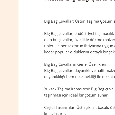
Yorum bırakın
/
Ağrı
,
Hamur
/ Yazan
ad
Big Bag Çuvallar: Üstün Taşıma Çözümler
Big Bag çuvallar, endüstriyel taşımacılı
olan bu çuvallar, özellikle dökme malzeme
tipleri ile her sektörün ihtiyacına uygun
kadar popüler olduklarını detaylı bir şek
Big Bag Çuvalların Genel Özellikleri
Big Bag çuvallar, dayanıklı ve hafif mal
dayanıklılığı hem de esnekliği ile dikkat 
Yüksek Taşıma Kapasitesi: Big Bag çuvalla
taşınması için ideal bir çözüm sunar.
Çeşitli Tasarımlar: Üst açık, alt bacalı, ü
kolaylaştırır.