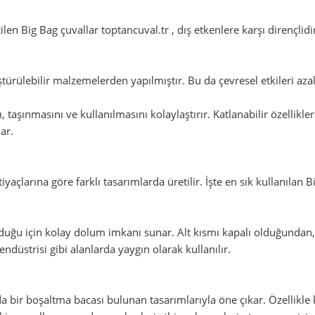
ilen Big Bag çuvallar toptancuval.tr , dış etkenlere karşı dirençli
türülebilir malzemelerden yapılmıştır. Bu da çevresel etkileri az
ı, taşınmasını ve kullanılmasını kolaylaştırır. Katlanabilir özellikl
ar.
açlarına göre farklı tasarımlarda üretilir. İşte en sık kullanılan Bi
olduğu için kolay dolum imkanı sunar. Alt kısmı kapalı olduğundan
endüstrisi gibi alanlarda yaygın olarak kullanılır.
nda bir boşaltma bacası bulunan tasarımlarıyla öne çıkar. Özellikle