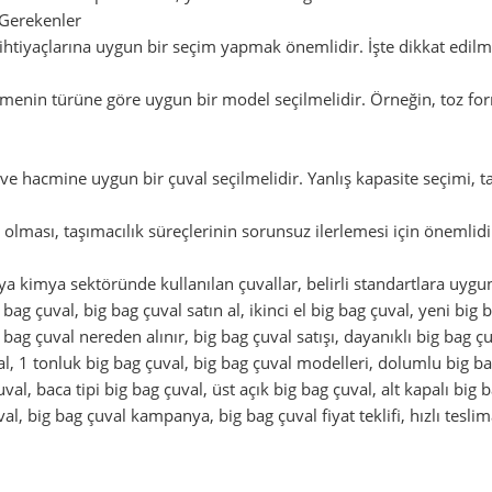
 Gerekenler
n ihtiyaçlarına uygun bir seçim yapmak önemlidir. İşte dikkat edilm
enin türüne göre uygun bir model seçilmelidir. Örneğin, toz for
ve hacmine uygun bir çuval seçilmelidir. Yanlış kapasite seçimi, ta
olması, taşımacılık süreçlerinin sorunsuz ilerlemesi için önemlidi
ya kimya sektöründe kullanılan çuvallar, belirli standartlara uygun
g bag çuval, big bag çuval satın al, ikinci el big bag çuval, yeni big
g bag çuval nereden alınır, big bag çuval satışı, dayanıklı big bag 
val, 1 tonluk big bag çuval, big bag çuval modelleri, dolumlu big ba
al, baca tipi big bag çuval, üst açık big bag çuval, alt kapalı big ba
al, big bag çuval kampanya, big bag çuval fiyat teklifi, hızlı teslim