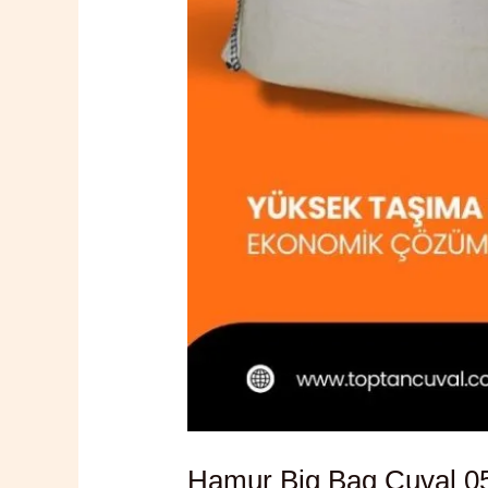
Hamur Big Bag Çuval 0