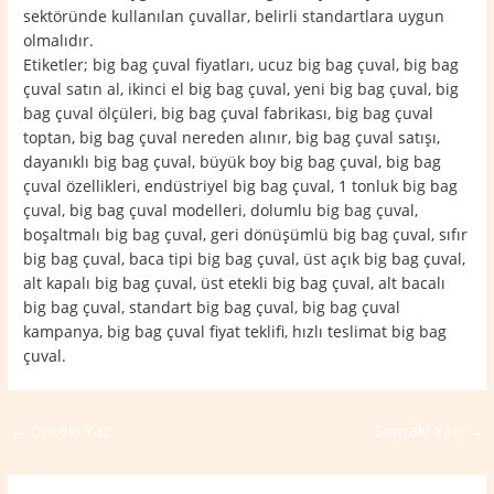
sektöründe kullanılan çuvallar, belirli standartlara uygun
olmalıdır.
Etiketler; big bag çuval fiyatları, ucuz big bag çuval, big bag
çuval satın al, ikinci el big bag çuval, yeni big bag çuval, big
bag çuval ölçüleri, big bag çuval fabrikası, big bag çuval
toptan, big bag çuval nereden alınır, big bag çuval satışı,
dayanıklı big bag çuval, büyük boy big bag çuval, big bag
çuval özellikleri, endüstriyel big bag çuval, 1 tonluk big bag
çuval, big bag çuval modelleri, dolumlu big bag çuval,
boşaltmalı big bag çuval, geri dönüşümlü big bag çuval, sıfır
big bag çuval, baca tipi big bag çuval, üst açık big bag çuval,
alt kapalı big bag çuval, üst etekli big bag çuval, alt bacalı
big bag çuval, standart big bag çuval, big bag çuval
kampanya, big bag çuval fiyat teklifi, hızlı teslimat big bag
çuval.
←
Önceki Yazı
Sonraki Yazı
→