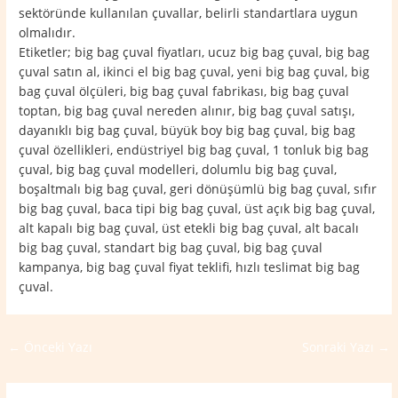
sektöründe kullanılan çuvallar, belirli standartlara uygun
olmalıdır.
Etiketler; big bag çuval fiyatları, ucuz big bag çuval, big bag
çuval satın al, ikinci el big bag çuval, yeni big bag çuval, big
bag çuval ölçüleri, big bag çuval fabrikası, big bag çuval
toptan, big bag çuval nereden alınır, big bag çuval satışı,
dayanıklı big bag çuval, büyük boy big bag çuval, big bag
çuval özellikleri, endüstriyel big bag çuval, 1 tonluk big bag
çuval, big bag çuval modelleri, dolumlu big bag çuval,
boşaltmalı big bag çuval, geri dönüşümlü big bag çuval, sıfır
big bag çuval, baca tipi big bag çuval, üst açık big bag çuval,
alt kapalı big bag çuval, üst etekli big bag çuval, alt bacalı
big bag çuval, standart big bag çuval, big bag çuval
kampanya, big bag çuval fiyat teklifi, hızlı teslimat big bag
çuval.
←
Önceki Yazı
Sonraki Yazı
→