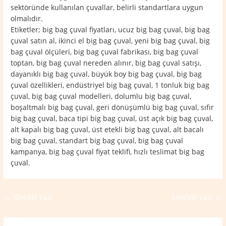
sektöründe kullanılan çuvallar, belirli standartlara uygun
olmalıdır.
Etiketler; big bag çuval fiyatları, ucuz big bag çuval, big bag
çuval satın al, ikinci el big bag çuval, yeni big bag çuval, big
bag çuval ölçüleri, big bag çuval fabrikası, big bag çuval
toptan, big bag çuval nereden alınır, big bag çuval satışı,
dayanıklı big bag çuval, büyük boy big bag çuval, big bag
çuval özellikleri, endüstriyel big bag çuval, 1 tonluk big bag
çuval, big bag çuval modelleri, dolumlu big bag çuval,
boşaltmalı big bag çuval, geri dönüşümlü big bag çuval, sıfır
big bag çuval, baca tipi big bag çuval, üst açık big bag çuval,
alt kapalı big bag çuval, üst etekli big bag çuval, alt bacalı
big bag çuval, standart big bag çuval, big bag çuval
kampanya, big bag çuval fiyat teklifi, hızlı teslimat big bag
çuval.
←
Önceki Yazı
Sonraki Yazı
→