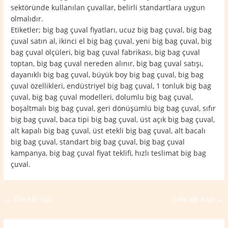
sektöründe kullanılan çuvallar, belirli standartlara uygun
olmalıdır.
Etiketler; big bag çuval fiyatları, ucuz big bag çuval, big bag
çuval satın al, ikinci el big bag çuval, yeni big bag çuval, big
bag çuval ölçüleri, big bag çuval fabrikası, big bag çuval
toptan, big bag çuval nereden alınır, big bag çuval satışı,
dayanıklı big bag çuval, büyük boy big bag çuval, big bag
çuval özellikleri, endüstriyel big bag çuval, 1 tonluk big bag
çuval, big bag çuval modelleri, dolumlu big bag çuval,
boşaltmalı big bag çuval, geri dönüşümlü big bag çuval, sıfır
big bag çuval, baca tipi big bag çuval, üst açık big bag çuval,
alt kapalı big bag çuval, üst etekli big bag çuval, alt bacalı
big bag çuval, standart big bag çuval, big bag çuval
kampanya, big bag çuval fiyat teklifi, hızlı teslimat big bag
çuval.
←
Önceki Yazı
Sonraki Yazı
→