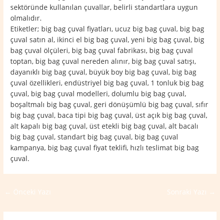
sektöründe kullanılan çuvallar, belirli standartlara uygun
olmalıdır.
Etiketler; big bag çuval fiyatları, ucuz big bag çuval, big bag
çuval satın al, ikinci el big bag çuval, yeni big bag çuval, big
bag çuval ölçüleri, big bag çuval fabrikası, big bag çuval
toptan, big bag çuval nereden alınır, big bag çuval satışı,
dayanıklı big bag çuval, büyük boy big bag çuval, big bag
çuval özellikleri, endüstriyel big bag çuval, 1 tonluk big bag
çuval, big bag çuval modelleri, dolumlu big bag çuval,
boşaltmalı big bag çuval, geri dönüşümlü big bag çuval, sıfır
big bag çuval, baca tipi big bag çuval, üst açık big bag çuval,
alt kapalı big bag çuval, üst etekli big bag çuval, alt bacalı
big bag çuval, standart big bag çuval, big bag çuval
kampanya, big bag çuval fiyat teklifi, hızlı teslimat big bag
çuval.
←
Önceki Yazı
Sonraki Yazı
→