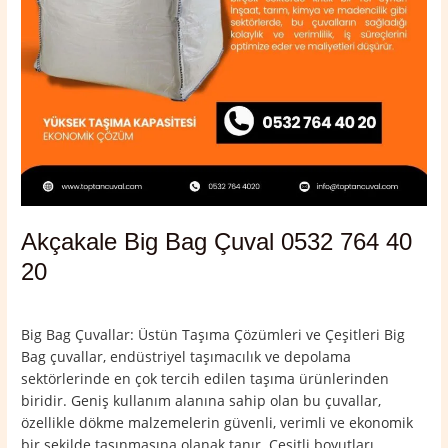
Akçakale Big Bag Çuval 0532 764 40
20
Yorum bırakın
/
Akçakale
,
Şanlıurfa
/
admin
Big Bag Çuvallar: Üstün Taşıma Çözümleri ve Çeşitleri Big
Bag çuvallar, endüstriyel taşımacılık ve depolama
sektörlerinde en çok tercih edilen taşıma ürünlerinden
biridir. Geniş kullanım alanına sahip olan bu çuvallar,
özellikle dökme malzemelerin güvenli, verimli ve ekonomik
bir şekilde taşınmasına olanak tanır. Çeşitli boyutları,