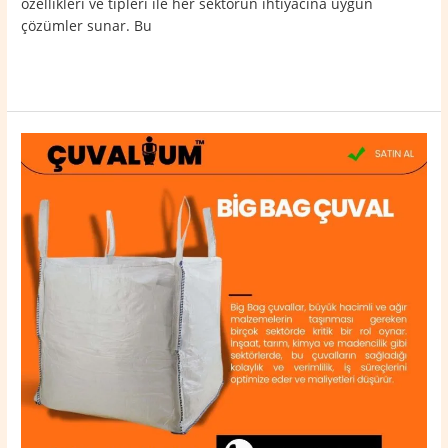
özellikleri ve tipleri ile her sektörün ihtiyacına uygun
çözümler sunar. Bu
Read More »
Hasköy
Big
Bag
Çuval
0532
764
40
20