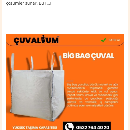
çözümler sunar. Bu […]
Read More »
Malazgirt
Big
Bag
Çuval
0532
764
40
20