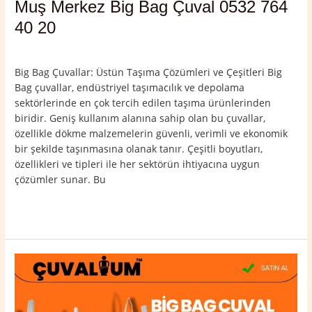
Muş Merkez Big Bag Çuval 0532 764
40 20
Yorum bırakın
/
Muş
,
Muş Merkez
/
admin
Big Bag Çuvallar: Üstün Taşıma Çözümleri ve Çeşitleri Big
Bag çuvallar, endüstriyel taşımacılık ve depolama
sektörlerinde en çok tercih edilen taşıma ürünlerinden
biridir. Geniş kullanım alanına sahip olan bu çuvallar,
özellikle dökme malzemelerin güvenli, verimli ve ekonomik
bir şekilde taşınmasına olanak tanır. Çeşitli boyutları,
özellikleri ve tipleri ile her sektörün ihtiyacına uygun
çözümler sunar. Bu
Read More »
Korkut
Big
Bag
Çuval