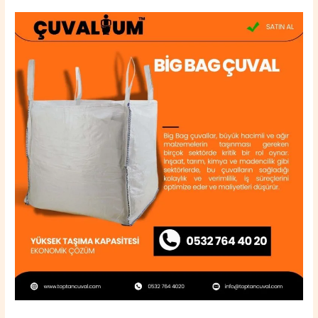
Muş
Merkez
Big
Bag
Çuval
0532
764
40
20