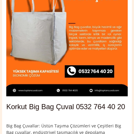
0532
764
40
20
Korkut Big Bag Çuval 0532 764 40 20
Yorum bırakın
/
Korkut
,
Muş
/
admin
Big Bag Çuvallar: Üstün Taşıma Çözümleri ve Çeşitleri Big
Bag çuvallar, endüstriyel taşımacılık ve depolama