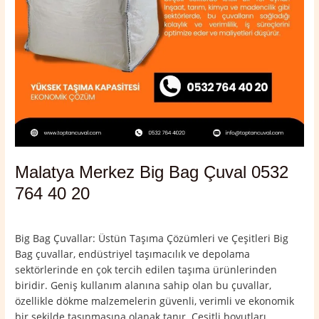
Malatya Merkez Big Bag Çuval 0532
764 40 20
Yorum bırakın
/
Malatya
,
Malatya Merkez
/
admin
Big Bag Çuvallar: Üstün Taşıma Çözümleri ve Çeşitleri Big
Bag çuvallar, endüstriyel taşımacılık ve depolama
sektörlerinde en çok tercih edilen taşıma ürünlerinden
biridir. Geniş kullanım alanına sahip olan bu çuvallar,
özellikle dökme malzemelerin güvenli, verimli ve ekonomik
bir şekilde taşınmasına olanak tanır. Çeşitli boyutları,