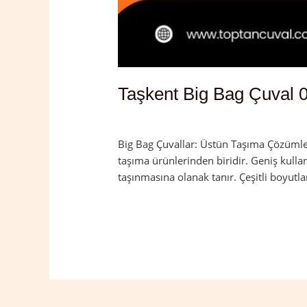
Taşkent Big Bag Çuval 
Yorum bırakın
/
Konya
,
Taşkent
/
admin
Big Bag Çuvallar: Üstün Taşıma Çözümleri
taşıma ürünlerinden biridir. Geniş kulla
taşınmasına olanak tanır. Çeşitli boyutla
Read More »