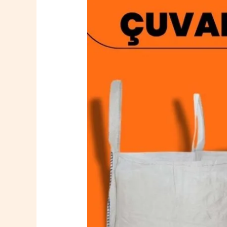
Taşkent
Big
Bag
Çuval
0532
764
40
20