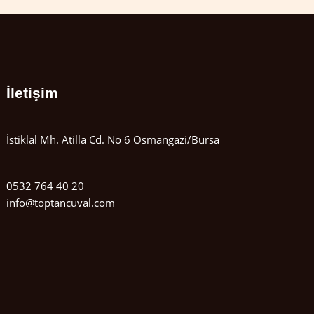
İletişim
İstiklal Mh. Atilla Cd. No 6 Osmangazi/Bursa
0532 764 40 20
info@toptancuval.com